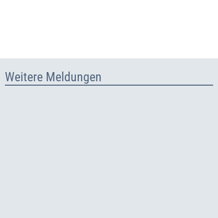
Startseite
Weitere Meldungen
der
Webseite
des
Deutschen
Städte-
und
Gemeindebundes