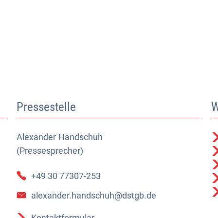
Pressestelle
W
Alexander
Alexander Handschuh (Pressesprecher)
Handschuh
(Pressesprecher)
+49 30 77307-253
alexander.handschuh@dstgb.de
Kontaktformular