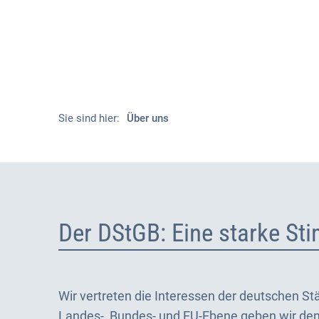
Sie sind hier:
Über uns
Über
uns
Der DStGB: Eine starke St
Wir vertreten die Interessen der deutschen S
Landes-, Bundes- und EU-Ebene geben wir de