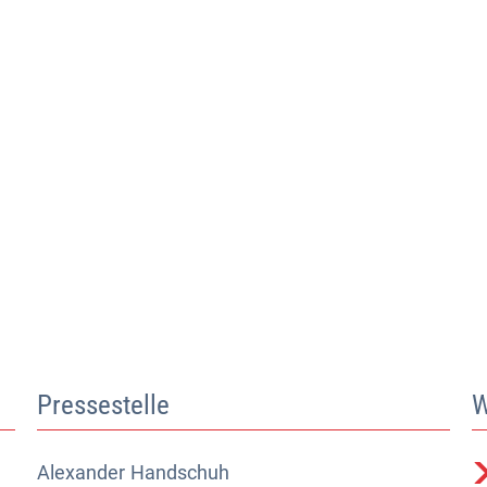
Pressestelle
W
Alexander
Alexander Handschuh (Pressesprecher)
Handschuh