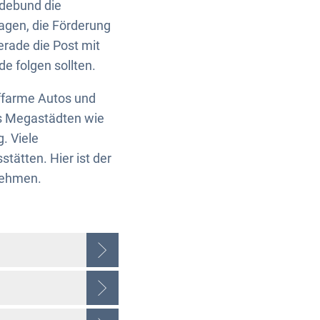
ndebund die
lagen, die Förderung
erade die Post mit
de folgen sollten.
toffarme Autos und
us Megastädten wie
. Viele
tätten. Hier ist der
nehmen.