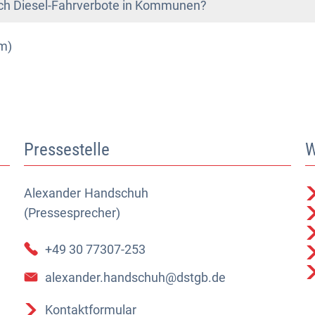
rch Diesel-Fahrverbote in Kommunen?
om)
Pressestelle
W
Alexander
Alexander Handschuh (Pressesprecher)
Handschuh
(Pressesprecher)
+49 30 77307-253
alexander.handschuh@dstgb.de
Kontaktformular