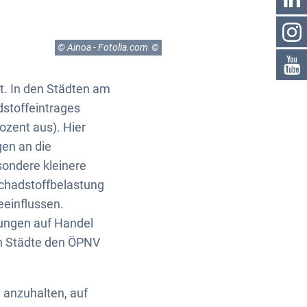
© Ainoa - Fotolia.com
t. In den Städten am
adstoffeintrages
ozent aus). Hier
en an die
sondere kleinere
Schadstoffbelastung
eeinflussen.
kungen auf Handel
en Städte den ÖPNV
 anzuhalten, auf