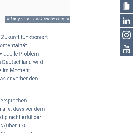
© katty2016 - stock.adobe.com
 Zukunft funktioniert
komentalität
ividuelle Problem
n Deutschland wird
wie im Moment
was er vorher den
Versprechen
 alle, dass vor dem
ig nicht erfüllbar
es (über 170