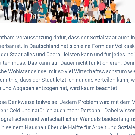
chtbare Voraussetzung dafür, dass der Sozialstaat auch in
zierbar ist. In Deutschland hat sich eine Form der Vollkas
er Staat alles und überall leisten kann und für jedes ind
alten muss. Das kann auf Dauer nicht funktionieren. Den
lche Wohlstandsinsel mit so viel Wirtschaftswachstum 
enntnis, dass der Staat letztlich nur das verteilen kann, 
n und Abgaben entzogen hat, wird kaum beachtet.
diese Denkweise teilweise. Jedem Problem wird mit dem 
hr Geld und natürlich auch mehr Personal. Dabei wissen
grafischen und wirtschaftlichen Wandels beides langfrist
 in seinem Haushalt über die Hälfte für Arbeit und Sozial