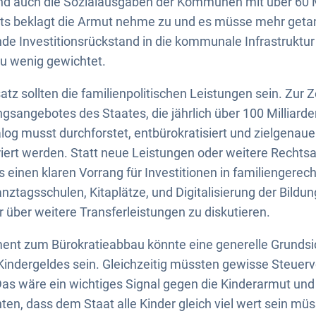
und auch die Sozialausgaben der Kommunen mit über 60 M
eits beklagt die Armut nehme zu und es müsse mehr geta
nde Investitionsrückstand in die kommunale Infrastruktur
zu wenig gewichtet.
tz sollten die familienpolitischen Leistungen sein. Zur Z
gsangebotes des Staates, die jährlich über 100 Milliar
og musst durchforstet, entbürokratisiert und zielgenauer
iert werden. Statt neue Leistungen oder weitere Rechts
es einen klaren Vorrang für Investitionen in familiengere
ztagsschulen, Kitaplätze, und Digitalisierung der Bildu
 über weitere Transferleistungen zu diskutieren.
ment zum Bürokratieabbau könnte eine generelle Grundsic
 Kindergeldes sein. Gleichzeitig müssten gewisse Steuervo
as wäre ein wichtiges Signal gegen die Kinderarmut und 
en, dass dem Staat alle Kinder gleich viel wert sein mü