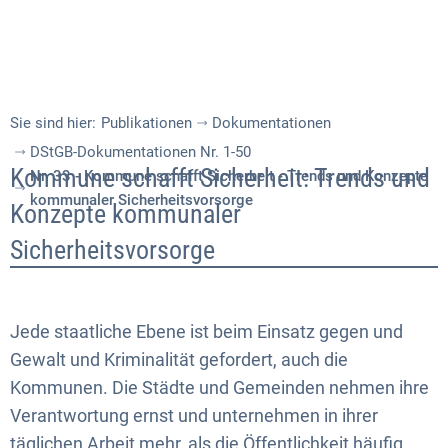
Sie sind hier:
Publikationen
Dokumentationen
DStGB-Dokumentationen Nr. 1-50
Nr.
Kommune schafft Sicherheit: Trends und
Nr. 33 - Kommune schafft Sicherheit - Trends und Konzepte
kommunaler Sicherheitsvorsorge
33
Konzepte kommunaler
-
Sicherheitsvorsorge
Kommune
schafft
Jede staatliche Ebene ist beim Einsatz gegen und
Sicherheit
Gewalt und Kriminalität gefordert, auch die
Kommunen. Die Städte und Gemeinden nehmen ihre
-
Verantwortung ernst und unternehmen in ihrer
Trends
täglichen Arbeit mehr, als die Öffentlichkeit häufig