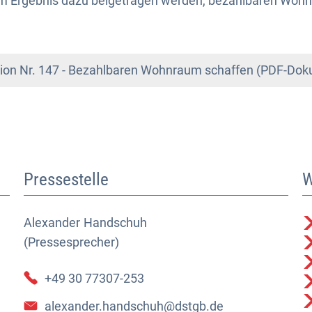
 im Ergebnis dazu beigetragen werden, bezahlbaren Woh
on Nr. 147 - Bezahlbaren Wohnraum schaffen (PDF-Dok
Pressestelle
W
Alexander
Alexander Handschuh (Pressesprecher)
Handschuh
(Pressesprecher)
+49 30 77307-253
alexander.handschuh@dstgb.de