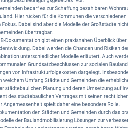
anungsbeschleunigungsgesetzes“ vor.
Gemeinden bedarf es zur Schaffung bezahlbaren Wohnra
auland. Hier rücken für die Kommunen die verschiedene
 Fokus. Dabei sind aber die Modelle der Großstädte nicht
 Gemeinden übertragbar.
B-Dokumentation gibt einen praxisnahen Überblick über 
ntwicklung. Dabei werden die Chancen und Risiken der
ination unterschiedlicher Modelle erläutert. Auch wer
 kommunalen Grundsatzbeschlüssen zur sozialen Baulan
ngen von Infrastrukturfolgekosten dargelegt. Insbeson
 in welchem Umfang Städte und Gemeinden die erhebliche
r städtebaulichen Planung und deren Umsetzung auf In
ent des städtebaulichen Vertrages mit seinen rechtlich
er Angemessenheit spielt daher eine besondere Rolle.
Dokumentation den Städten und Gemeinden durch das pr
odelle der Baulandmobilisierung Lösungen zur verbesser