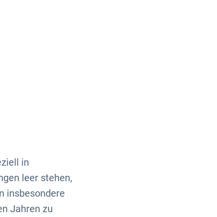
Über uns
Kontakt
iell in
gen leer stehen,
en insbesondere
ten Jahren zu