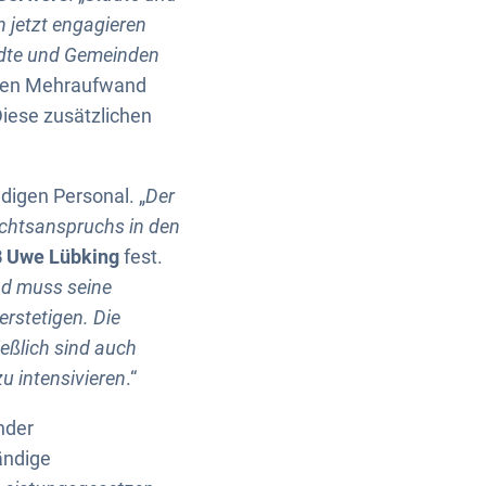
 jetzt engagieren
ädte und Gemeinden
nden Mehraufwand
Diese zusätzlichen
digen Personal. „
Der
echtsanspruchs in den
B Uwe Lübking
fest.
nd muss seine
rstetigen. Die
eßlich sind auch
u intensivieren
.“
nder
ändige