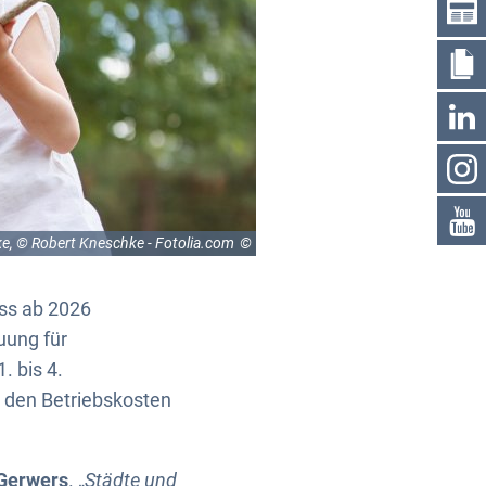
e, © Robert Kneschke - Fotolia.com
ass ab 2026
uung für
. bis 4.
n den Betriebskosten
Gerwers
. „
Städte und