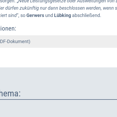
sorgen. „
Neue Leistungsgesetze oder Ausweitungen von 
r dürfen zukünftig nur dann beschlossen werden, wenn s
iert sind
“, so
Gerwers
und
Lübking
abschließend.
ionen:
(PDF-Dokument)
hema: