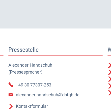
Pressestelle
W
Alexander
Alexander Handschuh (Pressesprecher)
Handschuh
(Pressesprecher)
+49 30 77307-253
alexander.handschuh@dstgb.de
Kontaktformular