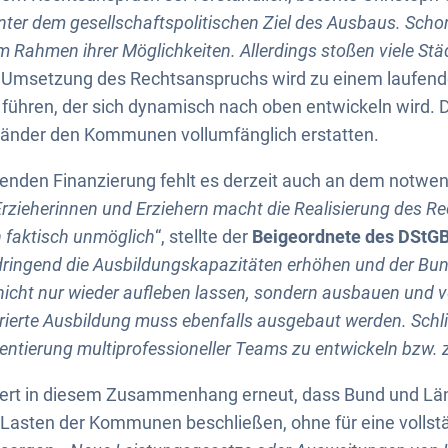
ter dem gesellschaftspolitischen Ziel des Ausbaus. Schon
 Rahmen ihrer Möglichkeiten. Allerdings stoßen viele St
e Umsetzung des Rechtsanspruchs wird zu einem laufe
 führen, der sich dynamisch nach oben entwickeln wird. 
änder den Kommunen vollumfänglich erstatten.
enden Finanzierung fehlt es derzeit auch an dem notwen
rzieherinnen und Erziehern macht die Realisierung des R
 faktisch unmöglich
“, stellte der
Beigeordnete des DStG
ringend die Ausbildungskapazitäten erhöhen und der Bu
nicht nur wieder aufleben lassen, sondern ausbauen und ve
grierte Ausbildung muss ebenfalls ausgebaut werden. Schli
ntierung multiprofessioneller Teams zu entwickeln bzw. z
siert in diesem Zusammenhang erneut, dass Bund und Lä
Lasten der Kommunen beschließen, ohne für eine vollst