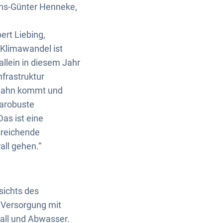
ans-Günter Henneke,
rt Liebing,
Klimawandel ist
llein in diesem Jahr
nfrastruktur
 Hahn kommt und
marobuste
as ist eine
sreichende
all gehen.“
sichts des
 Versorgung mit
all und Abwasser.