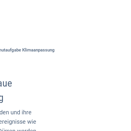
Über uns
Kontakt
mmutaufgabe Klimaanpassung
aue
ng
den und ihre
ereignisse wie