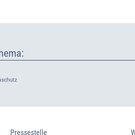
hema:
aschutz
Pressestelle
W