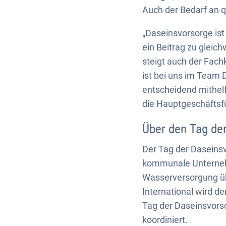
Auch der Bedarf an qu
„Daseinsvorsorge is
ein Beitrag zu gleic
steigt auch der Fach
ist bei uns im Team 
entscheidend mithelf
die Hauptgeschäftsfü
Über den Tag de
Der Tag der Daseinsv
kommunale Unternehm
Wasserversorgung üb
International wird d
Tag der Daseinsvor
koordiniert.