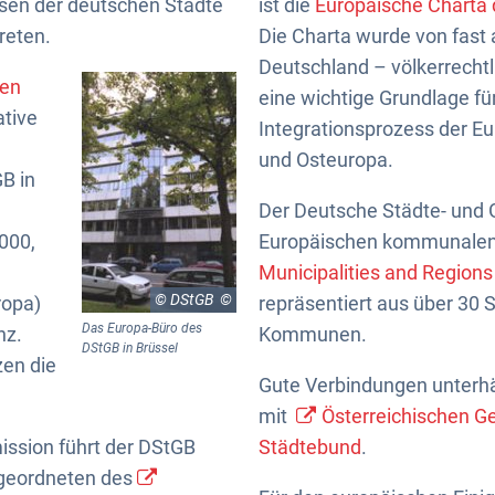
sen der deutschen Städte
ist die
Europäische Charta
reten.
Die Charta wurde von fast 
Deutschland – völkerrechtlic
hen
eine wichtige Grundlage fü
ative
Integrationsprozess der Eu
und Osteuropa.
B in
Der Deutsche Städte- und 
000,
Europäischen kommunalen
Municipalities and Region
© DStGB
ropa)
repräsentiert aus über 30 
Das Europa-Büro des
nz.
Kommunen.
DStGB in Brüssel
zen die
Gute Verbindungen unterh
mit
Österreichischen 
ission führt der DStGB
Städtebund
.
bgeordneten des