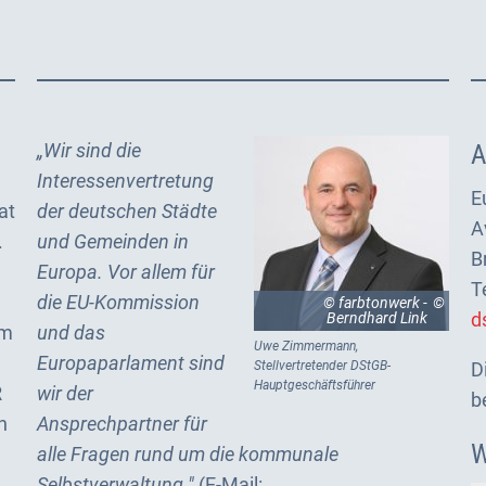
„Wir sind die
A
Interessenvertretung
E
at
der deutschen Städte
A
.
und Gemeinden in
B
Europa. Vor allem für
T
die EU-Kommission
© farbtonwerk -
d
Berndhard Link
im
und das
Uwe Zimmermann,
Europaparlament sind
Stellvertretender DStGB-
D
Hauptgeschäftsführer
R
wir der
b
n
Ansprechpartner für
W
alle Fragen rund um die kommunale
Selbstverwaltung."
(E-Mail: