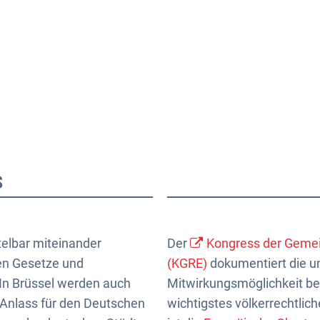
Aktuelles
Themen
Publikationen
s
telbar miteinander
Der
Kongress der Gemei
en Gesetze und
(KGRE)
dokumentiert die u
In Brüssel werden auch
Mitwirkungsmöglichkeit be
 Anlass für den Deutschen
wichtigstes völkerrechtli