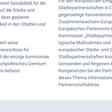
Für den europäischen Eini
ament Sensibilität für die
Städtepartnerschaften in E
uf die Städte und
gegenseitige Kennenlerne
, dass geplante
Zusammenwachsen Europas. 
keit in den Städten und
Europäischen Parlaments ei
Kommission „Städtepartner
ert seine
typische Maßnahmen und Ak
hausschuss für
europäischer Städte- und 
GB der einzige kommunale
Städtepartnerschaften koop
fachpolitisches Gremium
Gemeinden und Regionen Eu
en befasst.
Kompetenzen bei der Partn
dieses Thema Information
Partnerschaftsbörse.