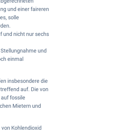
 abgerechneten
g und einer faireren
s, solle
rden.
 und nicht nur sechs
r Stellungnahme und
och einmal
en insbesondere die
reffend auf. Die von
auf fossile
chen Mietern und
n von Kohlendioxid