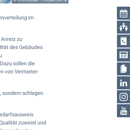
© chombosan - Fotolia.com
enverteilung im
 Anreiz zu
ität des Gebäudes
u
Dazu sollen die
n von Vermieter-
, sondern schlagen
 Bedarfsausweis
ualität zuweist und