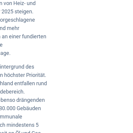
en von Heiz- und
r 2025 steigen.
 vorgeschlagene
und mehr
 an einer fundierten
te
lage.
Hintergrund des
höchster Priorität.
hland entfallen rund
debereich.
 ebenso drängenden
 180.000 Gebäuden
 kommunale
ich mindestens 5