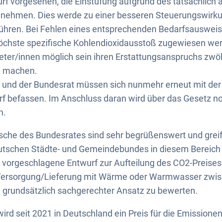
urf vorgesehen, die Einstufung aufgrund des tatsächlich
nehmen. Dies werde zu einer besseren Steuerungswirkun
führen. Bei Fehlen eines entsprechenden Bedarfsausweise
öchste spezifische Kohlendioxidausstoß zugewiesen we
ter/innen möglich sein ihren Erstattungsanspruchs zwölf
u machen.
 und der Bundesrat müssen sich nunmehr erneut mit de
 befassen. Im Anschluss daran wird über das Gesetz n
n.
he des Bundesrates sind sehr begrüßenswert und greif
tschen Städte- und Gemeindebundes in diesem Bereich t
vorgeschlagene Entwurf zur Aufteilung des CO2-Preises 
 Versorgung/Lieferung mit Wärme oder Warmwasser zwis
in grundsätzlich sachgerechter Ansatz zu bewerten.
rd seit 2021 in Deutschland ein Preis für die Emissione