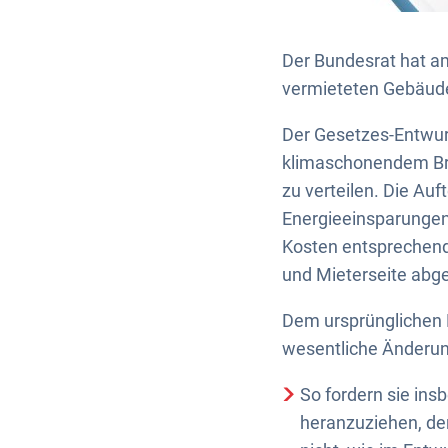
Der Bundesrat hat am
vermieteten Gebäud
Der Gesetzes-Entwurf
klimaschonendem Bre
zu verteilen. Die Au
Energieeinsparungen
Kosten entsprechend
und Mieterseite abg
Dem ursprünglichen 
wesentliche Änderun
So fordern sie ins
heranzuziehen, de