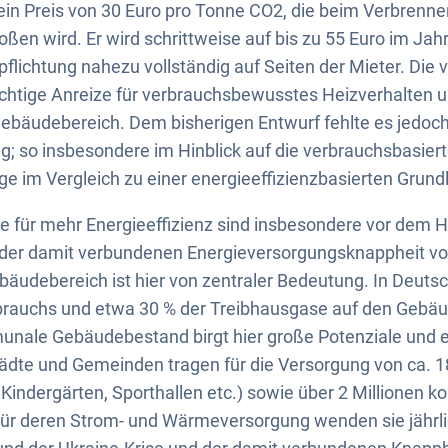
t ein Preis von 30 Euro pro Tonne CO2, die beim Verbrenn
ßen wird. Er wird schrittweise auf bis zu 55 Euro im Jah
rpflichtung nahezu vollständig auf Seiten der Mieter. Die
ichtige Anreize für verbrauchsbewusstes Heizverhalten 
Gebäudebereich. Dem bisherigen Entwurf fehlte es jedoch
; so insbesondere im Hinblick auf die verbrauchsbasier
 im Vergleich zu einer energieeffizienzbasierten Grund
e für mehr Energieeffizienz sind insbesondere vor dem 
der damit verbundenen Energieversorgungsknappheit von 
äudebereich ist hier von zentraler Bedeutung. In Deutsc
brauchs und etwa 30 % der Treibhausgase auf den Gebäu
nale Gebäudebestand birgt hier große Potenziale und
ädte und Gemeinden tragen für die Versorgung von ca.
 Kindergärten, Sporthallen etc.) sowie über 2 Millionen
r deren Strom- und Wärmeversorgung wenden sie jährl