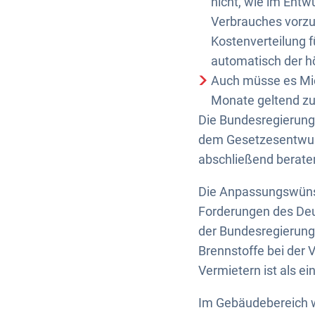
nicht, wie im Entw
Verbrauches vorzu
Kostenverteilung 
automatisch der h
Auch müsse es Mie
Monate geltend z
Die Bundesregierung
dem Gesetzesentwurf
abschließend berate
Die Anpassungswünsc
Forderungen des Deu
der Bundesregierung 
Brennstoffe bei der
Vermietern ist als e
Im Gebäudebereich wi