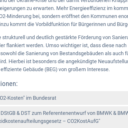
und der Ukraine-Krise und der damit verbundenen Knapph
Steigerungen zu erwarten. Mehr Energieeffizienz im komm
 CO2-Minderung bei, sondern eröffnet den Kommunen en
inzu kommt die Vorbildfunktion für Bürgerinnen und Bürg
e strukturell und deutlich gestärkte Förderung von Sa
r flankiert werden. Umso wichtiger ist, dass diese nach i
 sowohl die Sanierung von Bestandsgebäuden als auch 
wird. Hierbei ist besonders die angekündigte Neuaufstellu
 effiziente Gebäude (BEG) von großem Interesse.
ionen:
O2-Kosten" im Bundesrat
n DStGB & DST zum Referentenentwurf von BMWK & B
xidkostenaufteilungsgesetz – CO2KostAufG"