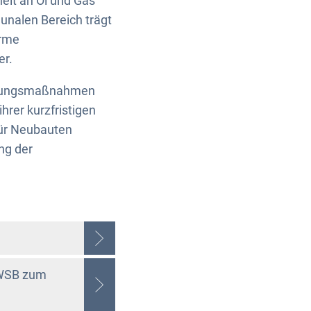
eit an Öl und Gas
unalen Bereich trägt
orme
er.
nierungsmaßnahmen
hrer kurzfristigen
für Neubauten
ng der
MWSB zum