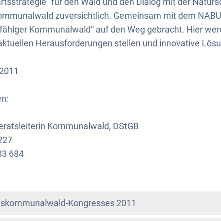
tsstrategie“ für den Wald und den Dialog mit der Naturs
Kommunalwald zuversichtlich. Gemeinsam mit dem NABU
tsfähiger Kommunalwald“ auf den Weg gebracht. Hier wer
ktuellen Herausforderungen stellen und innovative Lös
-2011
en:
feratsleiterin Kommunalwald, DStGB
227
33 684
deskommunalwald-Kongresses 2011