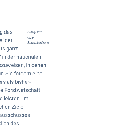
ng des
Bildquelle:
obs-
ei der
Bilddatenbank
us ganz
 in der nationalen
uszuweisen, in denen
r. Sie fordern eine
s als bisher-
e Forstwirtschaft
 leisten. Im
chen Ziele
tausschusses
lich des