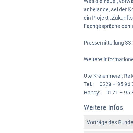
Was die neue „Vorwär
anbelange, sei der 
ein Projekt „Zukunf
Fachgespräche den a
Pressemitteilung 33
Weitere Information
Ute Kreienmeier, Re
Tel.: 0228 – 95 96 
Handy: 0171 – 95 
Weitere Infos
Vorträge des Bun