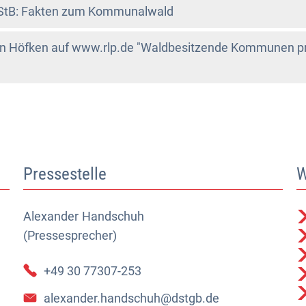
GStB: Fakten zum Kommunalwald
in Höfken auf www.rlp.de "Waldbesitzende Kommunen pro
Pressestelle
W
Alexander
Alexander Handschuh (Pressesprecher)
Handschuh
(Pressesprecher)
+49 30 77307-253
alexander.handschuh@dstgb.de