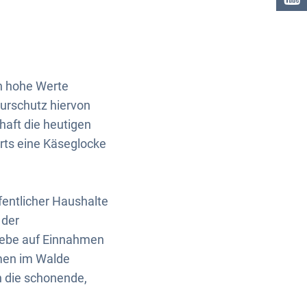
rn hohe Werte
urschutz hiervon
chaft die heutigen
rts eine Käseglocke
fentlicher Haushalte
 der
riebe auf Einnahmen
men im Walde
h die schonende,