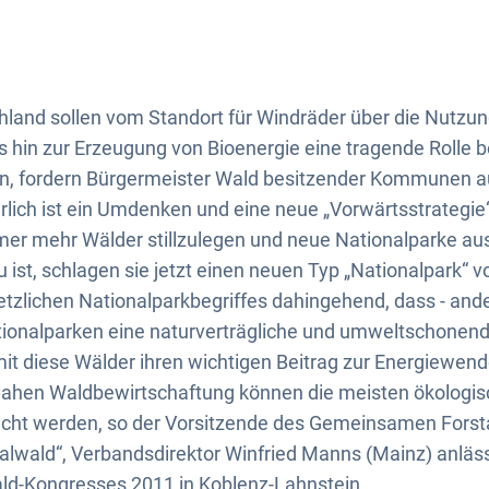
hland sollen vom Standort für Windräder über die Nutzu
s hin zur Erzeugung von Bioenergie eine tragende Rolle b
n, fordern Bürgermeister Wald besitzender Kommunen a
rlich ist ein Umdenken und eine neue „Vorwärtsstrategie“
mmer mehr Wälder stillzulegen und neue Nationalparke a
ist, schlagen sie jetzt einen neuen Typ „Nationalpark“ vo
tzlichen Nationalparkbegriffes dahingehend, dass - ander
tionalparken eine naturverträgliche und umweltschonend
it diese Wälder ihren wichtigen Beitrag zur Energiewende
ahen Waldbewirtschaftung können die meisten ökologis
icht werden, so der Vorsitzende des Gemeinsamen Fors
wald“, Verbandsdirektor Winfried Manns (Mainz) anläss
-Kongresses 2011 in Koblenz-Lahnstein.