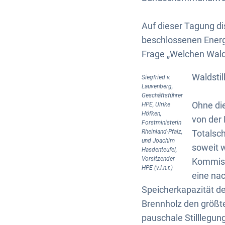
Auf dieser Tagung di
beschlossenen Energ
Frage „Welchen Wald
Waldsti
Siegfried v.
Lauvenberg,
Geschäftsführer
Ohne die
HPE, Ulrike
Höfken,
von der 
Forstministerin
Rheinland-Pfalz,
Totalsc
und Joachim
soweit w
Hasdenteufel,
Vorsitzender
Kommissi
HPE (v.l.n.r.)
eine na
Speicherkapazität de
Brennholz den größte
pauschale Stilllegu