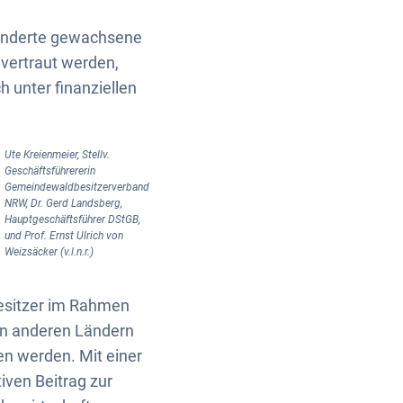
hunderte gewachsene
vertraut werden,
h unter finanziellen
Ute Kreienmeier, Stellv.
Geschäftsführererin
Gemeindewaldbesitzerverband
NRW, Dr. Gerd Landsberg,
Hauptgeschäftsführer DStGB,
und Prof. Ernst Ulrich von
Weizsäcker (v.l.n.r.)
besitzer im Rahmen
in anderen Ländern
en werden. Mit einer
iven Beitrag zur