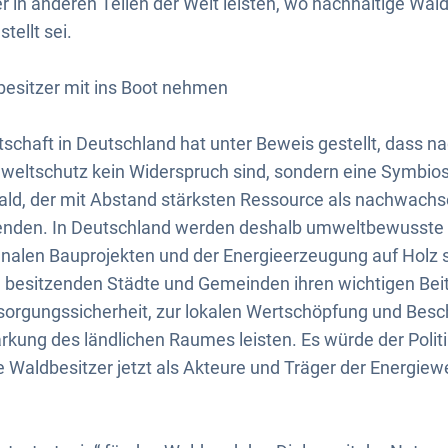
r in anderen Teilen der Welt leisten, wo nachhaltige Wa
tellt sei.
esitzer mit ins Boot nehmen
tschaft in Deutschland hat unter Beweis gestellt, dass n
eltschutz kein Widerspruch sind, sondern eine Symbiose
d, der mit Abstand stärksten Ressource als nachwachs
t enden. In Deutschland werden deshalb umweltbewuss
nalen Bauprojekten und der Energieerzeugung auf Holz 
d besitzenden Städte und Gemeinden ihren wichtigen Bei
sorgungssicherheit, zur lokalen Wertschöpfung und Besc
rkung des ländlichen Raumes leisten. Es würde der Poli
 Waldbesitzer jetzt als Akteure und Träger der Energiewe