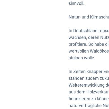
sinnvoll.
Natur- und Klimasch
In Deutschland müss
wachsen, deren Nutzu
profitiere. So habe d
wertvollen Waldökosy
stülpen wolle.
In Zeiten knapper En
ständen zudem zukün
Weiterentwicklung d
aus dem Holzverkau
finanzieren zu könne
naturverträgliche N