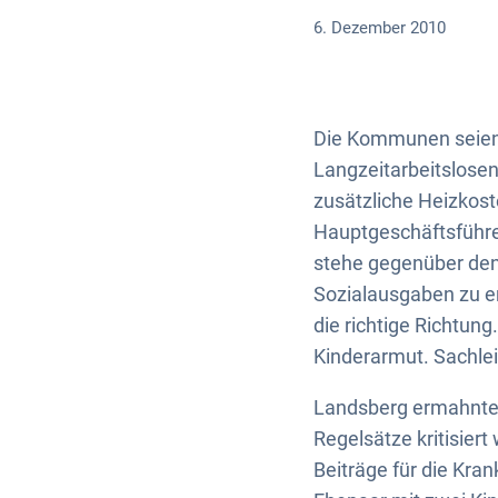
6. Dezember 2010
Die Kommunen seien n
Langzeitarbeitslose
zusätzliche Heizkos
Hauptgeschäftsführ
stehe gegenüber den 
Sozialausgaben zu en
die richtige Richtun
Kinderarmut. Sachle
Landsberg ermahnte d
Regelsätze kritisier
Beiträge für die Kra