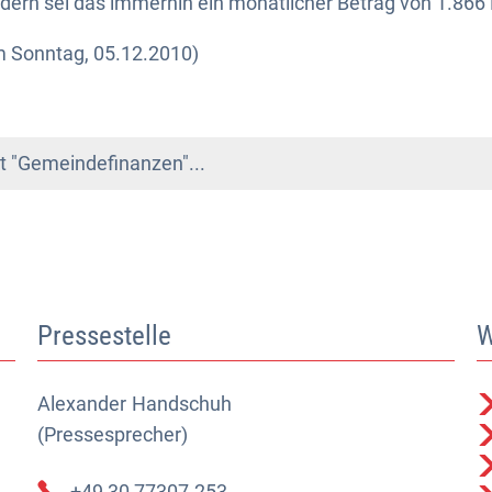
dern sei das immerhin ein monatlicher Betrag von 1.866 
m Sonntag, 05.12.2010)
 "Gemeindefinanzen"...
Pressestelle
W
Alexander
Alexander Handschuh (Pressesprecher)
Handschuh
(Pressesprecher)
+49 30 77307-253