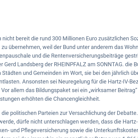
icht bereit die rund 300 Millionen Euro zusätzlichen So
n zu übernehmen, weil der Bund unter anderem das Wohnk
tenpauschale und die Rentenversicherungsbeiträge gestr
er Gerd Landsberg der RHEINPFALZ am SONNTAG. die B
Städten und Gemeinden im Wort, sie bei den jährlich üb
tlasten. Ansonsten sei Neuregelung für die Hartz-IV-Bezi
g. Vor allem das Bildungspaket sei ein „wirksamer Beitra
istungen erhöhten die Chancengleichheit.
ie politischen Parteien zur Versachlichung der Debatte
t werde, dürfe nicht unterschlagen werden, dass die Hartz
nken- und Pflegeversicherung sowie die Unterkunftskosten 