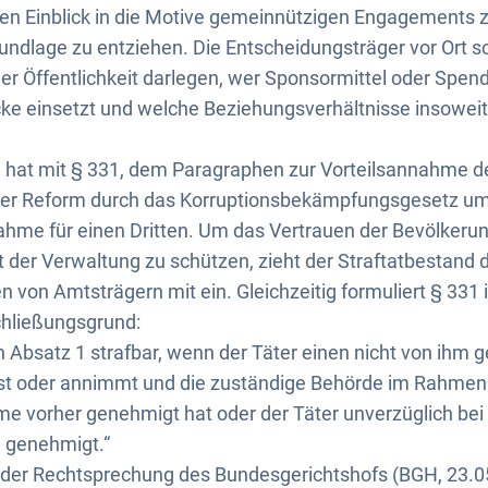
nen Einblick in die Motive gemeinnützigen Engagements 
undlage zu entziehen. Die Entscheidungsträger vor Ort s
er Öffentlichkeit darlegen, wer Sponsormittel oder Spen
e einsetzt und welche Beziehungsverhältnisse insoweit
 hat mit § 331, dem Paragraphen zur Vorteilsannahme
iner Reform durch das Korruptionsbekämpfungsgesetz u
ahme für einen Dritten. Um das Vertrauen der Bevölkerung
der Verwaltung zu schützen, zieht der Straftatbestand 
en von Amtsträgern mit ein. Gleichzeitig formuliert § 331 
chließungsgrund:
ch Absatz 1 strafbar, wenn der Täter einen nicht von ihm g
sst oder annimmt und die zuständige Behörde im Rahmen 
 vorher genehmigt hat oder der Täter unverzüglich bei i
 genehmigt.“
 der Rechtsprechung des Bundesgerichtshofs (BGH, 23.05