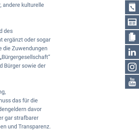
 andere kulturelle
d des
 ergänzt oder sogar
hne die Zuwendungen
 „Bürgergesellschaft“
d Bürger sowie der
ng,
uss das für die
dengeldern davor
 gar strafbarer
gen und Transparenz.