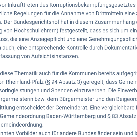
 vor Inkrafttreten des Korruptionsbekämpfungsgesetztes - 
zliche Regelungen für die Annahme von Drittmitteln eine 
. Der Bundesgerichtshof hat in diesem Zusammenhang (
g von Hochschullehrern) festgestellt, dass es sich um ei
ss, die eine Anzeigepflicht und eine Genehmigungspflic
n auch, eine entsprechende Kontrolle durch Dokumentati
Befassung von Aufsichtsinstanzen.
diese Thematik auch für die Kommunen bereits aufgegriffe
 Rheinland-Pfalz (§ 94 Absatz 3) geregelt, dass Gemein
oringleistungen und Spenden einzuwerben. Die Einwerb
ürgermeisterin bzw. dem Bürgermeister und den Beigeord
lung entscheidet der Gemeinderat. Eine vergleichbare R
 4 Gemeindeordnung Baden-Württemberg und § 83 Absatz 
Gemeindeordnung.
nten Vorbilder auch für andere Bundesländer sein und l