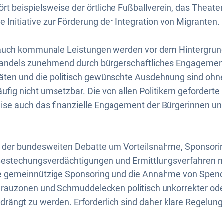
t beispielsweise der örtliche Fußballverein, das Theater,
e Initiative zur Förderung der Integration von Migranten.
d auch kommunale Leistungen werden vor dem Hintergrun
ndels zunehmend durch bürgerschaftliches Engagement
vitäten und die politisch gewünschte Ausdehnung sind o
ufig nicht umsetzbar. Die von allen Politikern geforderte
ise auch das finanzielle Engagement der Bürgerinnen un
 der bundesweiten Debatte um Vorteilsnahme, Sponsori
Bestechungsverdächtigungen und Ermittlungsverfahren m
ge gemeinnützige Sponsoring und die Annahme von Spen
rauzonen und Schmuddelecken politisch unkorrekter oder
rängt zu werden. Erforderlich sind daher klare Regelun