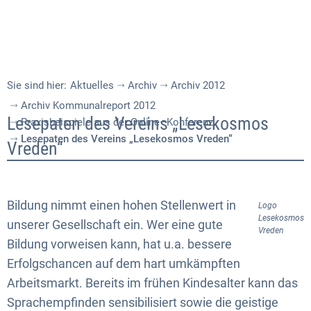
Sie sind hier:
Aktuelles
Archiv
Archiv 2012
Archiv Kommunalreport 2012
Lesepaten
Lesepaten des Vereins „Lesekosmos
Praxisbeispiele aus der Online–Konferenz
Lesepaten des Vereins „Lesekosmos Vreden“
des
Vreden“
Vereins
„Lesekosmos
Bildung nimmt einen hohen Stellenwert in
Logo
Vreden“
Lesekosmos
unserer Gesellschaft ein. Wer eine gute
Vreden
Bildung vorweisen kann, hat u.a. bessere
Erfolgschancen auf dem hart umkämpften
Arbeitsmarkt. Bereits im frühen Kindesalter kann das
Sprachempfinden sensibilisiert sowie die geistige