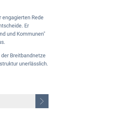
r engagierten Rede
ntscheide. Er
Bund und Kommunen"
us.
 der Breitbandnetze
truktur unerlässlich.