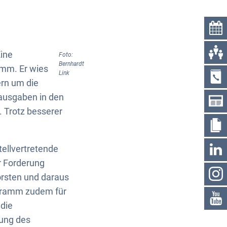
Eine
Foto:
Bernhardt
amm. Er wies
Link
ern um die
ausgaben in den
. Trotz besserer
ellvertretende
r Forderung
rsten und daraus
chramm zudem für
die
dung des