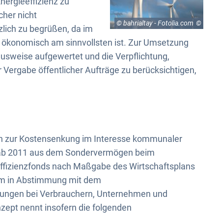
nergieeffizienz zu
cher nicht
© bahrialtay - Fotolia.com
zlich zu begrüßen, da im
es ökonomisch am sinnvollsten ist. Zur Umsetzung
usweise aufgewertet und die Verpflichtung,
er Vergabe öffentlicher Aufträge zu berücksichtigen,
uch zur Kostensenkung im Interesse kommunaler
g ab 2011 aus dem Sondervermögen beim
ffizienzfonds nach Maßgabe des Wirtschaftsplans
dem in Abstimmung mit dem
rungen bei Verbrauchern, Unternehmen und
ept nennt insofern die folgenden