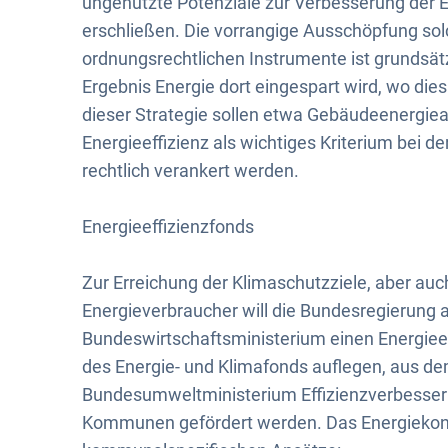
und
ungenutzte Potenziale zur Verbesserung der E
erschließen. Die vorrangige Ausschöpfung sol
Städtebauförderung
ordnungsrechtlichen Instrumente ist grundsät
Ergebnis Energie dort eingespart wird, wo di
dieser Strategie sollen etwa Gebäudeenergiea
Energieeffizienz als wichtiges Kriterium bei d
rechtlich verankert werden.
Energieeffizienzfonds
Zur Erreichung der Klimaschutzziele, aber a
Energieverbraucher will die Bundesregierun
Bundeswirtschaftsministerium einen Energiee
des Energie- und Klimafonds auflegen, aus 
Bundesumweltministerium Effizienzverbesse
Kommunen gefördert werden. Das Energiekonz