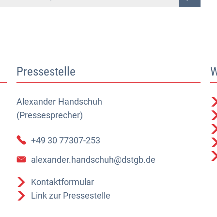
Pressestelle
W
Alexander
Alexander Handschuh (Pressesprecher)
Handschuh
(Pressesprecher)
+49 30 77307-253
alexander.handschuh@dstgb.de
Kontaktformular
Link zur Pressestelle