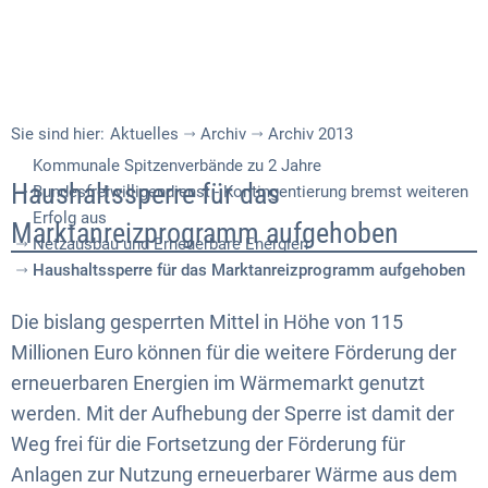
Sie sind hier:
Aktuelles
Archiv
Archiv 2013
Kommunale Spitzenverbände zu 2 Jahre
Haushaltssperre
Haushaltssperre für das
Bundesfreiwilligendienst - Kontingentierung bremst weiteren
Erfolg aus
für
Marktanreizprogramm aufgehoben
Netzausbau und Erneuerbare Energien
das
Haushaltssperre für das Marktanreizprogramm aufgehoben
Marktanreizprogramm
Die bislang gesperrten Mittel in Höhe von 115
aufgehoben
Millionen Euro können für die weitere Förderung der
erneuerbaren Energien im Wärmemarkt genutzt
werden. Mit der Aufhebung der Sperre ist damit der
Weg frei für die Fortsetzung der Förderung für
Anlagen zur Nutzung erneuerbarer Wärme aus dem