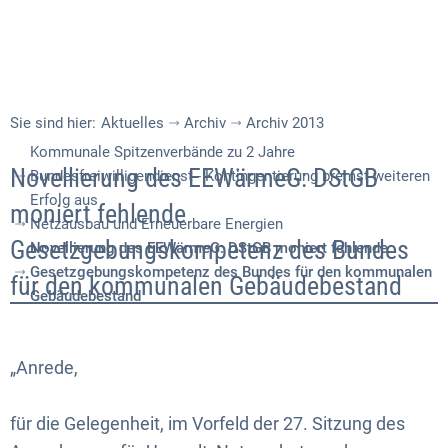
Sie sind hier:
Aktuelles
Archiv
Archiv 2013
Kommunale Spitzenverbände zu 2 Jahre
Novellierung
Novellierung des EEWärmeG: DStGB
Bundesfreiwilligendienst - Kontingentierung bremst weiteren
Erfolg aus
des
moniert fehlende
Netzausbau und Erneuerbare Energien
EEWärmeG:
Gesetzgebungskompetenz des Bundes
Novellierung des EEWärmeG: DStGB moniert fehlende
Gesetzgebungskompetenz des Bundes für den kommunalen
DStGB
für den kommunalen Gebäudebestand
Gebäudebestand
moniert
fehlende
„Anrede,
Gesetzgebungskompetenz
für die Gelegenheit, im Vorfeld der 27. Sitzung des
des