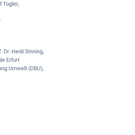
 Togler,
r
Dr. Heidi Sinning,
e Erfurt
tung Umwelt (DBU),