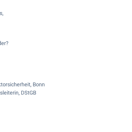
s,
der?
torsicherheit, Bonn
sleiterin, DStGB