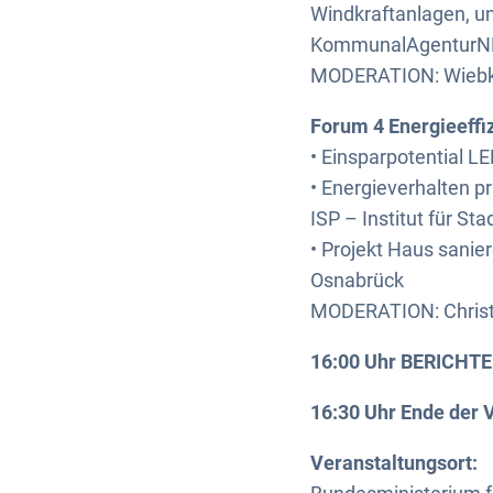
Windkraftanlagen, u
KommunalAgenturNR
MODERATION: Wiebke
Forum 4 Energieeffi
• Einsparpotential L
• Energieverhalten p
ISP – Institut für S
• Projekt Haus sanie
Osnabrück
MODERATION: Christin
16:00 Uhr BERICHT
16:30 Uhr Ende der 
Veranstaltungsort: