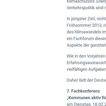
Klimaschutzes: Ener
Verkehrspolitik sin
In jüngster Zeit, ni
Frühsommer 2013, r
des Klimawandels im
ein Fachforum diese
Aspekte der ganzheit
Wie in den Vorjahren
Erfahrungsaustausch
vielfältigen Aufgabe
Daher lädt der Deut
7. Fachkonferenz
„Kommunen aktiv fü
am Dienstag, 18.02.