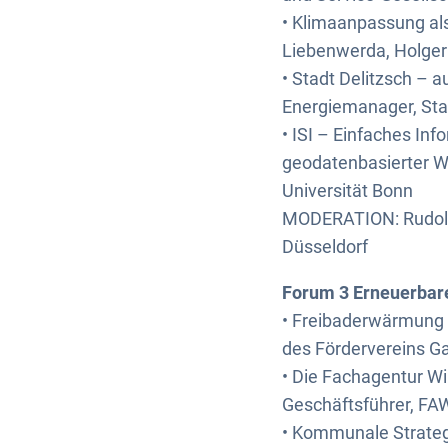
• Klimaanpassung als
Liebenwerda, Holger 
• Stadt Delitzsch – 
Energiemanager, Sta
• ISI – Einfaches I
geodatenbasierter We
Universität Bonn
MODERATION: Rudolf 
Düsseldorf
Forum 3 Erneuerbar
• Freibaderwärmung 
des Fördervereins G
• Die Fachagentur W
Geschäftsführer, FAW
• Kommunale Strateg