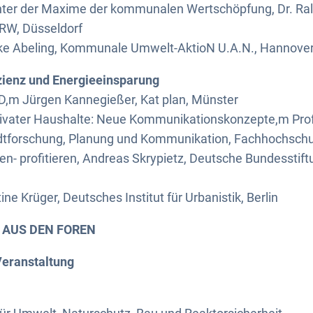
nter der Maxime der kommunalen Wertschöpfung, Dr. Ralf
W, Düsseldorf
 Abeling, Kommunale Umwelt-AktioN U.A.N., Hannove
zienz und Energieeinsparung
ED,m Jürgen Kannegießer, Kat plan, Münster
rivater Haushalte: Neue Kommunikationskonzepte,m Prof. 
tadtforschung, Planung und Kommunikation, Fachhochschul
ren- profitieren, Andreas Skrypietz, Deutsche Bundesstif
e Krüger, Deutsches Institut für Urbanistik, Berlin
E AUS DEN FOREN
Veranstaltung