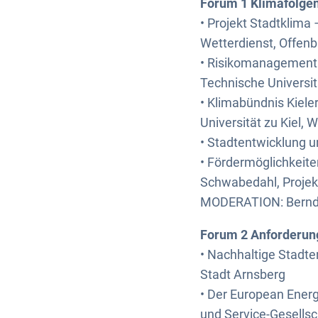
Forum 1 Klimafolge
• Projekt Stadtklima 
Wetterdienst, Offen
• Risikomanagement 
Technische Universit
• Klimabündnis Kieler
Universität zu Kiel, 
• Stadtentwicklung u
• Fördermöglichkeit
Schwabedahl, Projekt
MODERATION: Bernd D
Forum 2 Anforderung
• Nachhaltige Stadte
Stadt Arnsberg
• Der European Ener
und Service-Gesellsc