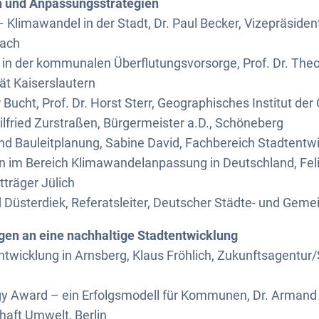
n und Anpassungsstrategien
– Klimawandel in der Stadt, Dr. Paul Becker, Vizepräsiden
bach
in der kommunalen Überflutungsvorsorge, Prof. Dr. Theo
ät Kaiserslautern
 Bucht, Prof. Dr. Horst Sterr, Geographisches Institut der 
Wilfried Zurstraßen, Bürgermeister a.D., Schöneberg
nd Bauleitplanung, Sabine David, Fachbereich Stadtentw
en im Bereich Klimawandelanpassung in Deutschland, Fel
träger Jülich
üsterdiek, Referatsleiter, Deutscher Städte- und Gem
en an eine nachhaltige Stadtentwicklung
ntwicklung in Arnsberg, Klaus Fröhlich, Zukunftsagentur
gy Award – ein Erfolgsmodell für Kommunen, Dr. Armand 
haft Umwelt, Berlin