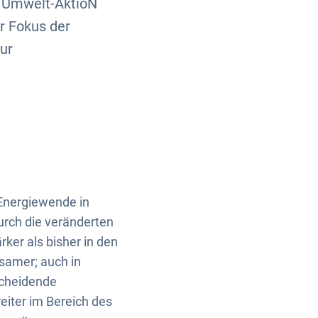
e Umwelt-AktioN
r Fokus der
ur
Energiewende in
urch die veränderten
ker als bisher in den
samer; auch in
scheidende
eiter im Bereich des