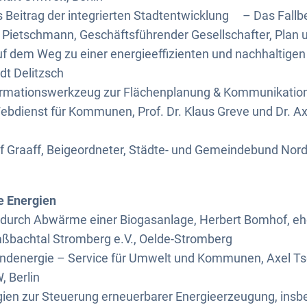
 Beitrag der integrierten Stadtentwicklung – Das Fallbe
Pietschmann, Geschäftsführender Gesellschafter, Plan un
auf dem Weg zu einer energieeffizienten und nachhaltigen 
dt Delitzsch
nformationswerkzeug zur Flächenplanung & Kommunikation
bdienst für Kommunen, Prof. Dr. Klaus Greve und Dr. Ax
Graaff, Beigeordneter, Städte- und Gemeindebund Nord
e Energien
durch Abwärme einer Biogasanlage, Herbert Bomhof, eh
aßbachtal Stromberg e.V., Oelde-Stromberg
indenergie – Service für Umwelt und Kommunen, Axel Ts
, Berlin
ien zur Steuerung erneuerbarer Energieerzeugung, insb