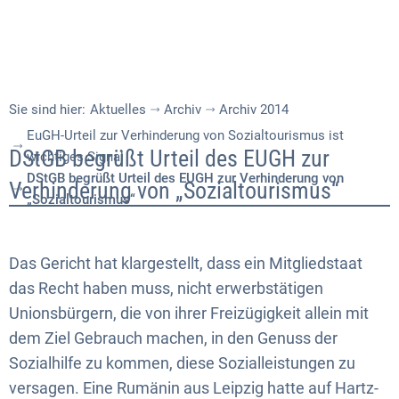
Sie sind hier:
Aktuelles
Archiv
Archiv 2014
EuGH-Urteil zur Verhinderung von Sozialtourismus ist
DStGB
DStGB begrüßt Urteil des EUGH zur
wichtiges Signal
DStGB begrüßt Urteil des EUGH zur Verhinderung von
begrüßt
Verhinderung von „Sozialtourismus“
„Sozialtourismus“
Urteil
des
Das Gericht hat klargestellt, dass ein Mitgliedstaat
EUGH
das Recht haben muss, nicht erwerbstätigen
Unionsbürgern, die von ihrer Freizügigkeit allein mit
zur
dem Ziel Gebrauch machen, in den Genuss der
Verhinderung
Sozialhilfe zu kommen, diese Sozialleistungen zu
von
versagen. Eine Rumänin aus Leipzig hatte auf Hartz-