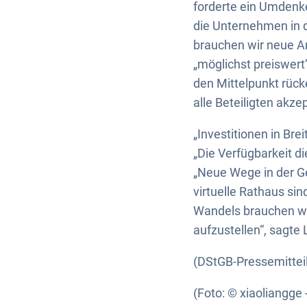
forderte ein Umdenk
die Unternehmen in d
brauchen wir neue An
„möglichst preiswert
den Mittelpunkt rück
alle Beteiligten akz
„Investitionen in Bre
„Die Verfügbarkeit 
„Neue Wege in der Ge
virtuelle Rathaus si
Wandels brauchen wi
aufzustellen“, sagte
(DStGB-Pressemittei
(Foto: © xiaoliangge 