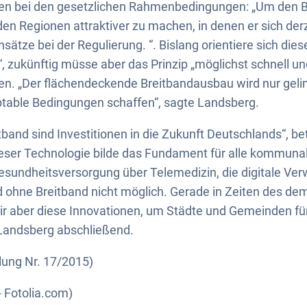
en bei den gesetzlichen Rahmenbedingungen: „Um den B
en Regionen attraktiver zu machen, in denen er sich derze
sätze bei der Regulierung. “. Bislang orientiere sich di
“, zukünftig müsse aber das Prinzip „möglichst schnell u
en. „Der flächendeckende Breitbandausbau wird nur gelin
eptable Bedingungen schaffen“, sagte Landsberg.
itband sind Investitionen in die Zukunft Deutschlands“, b
dieser Technologie bilde das Fundament für alle kommun
sundheitsversorgung über Telemedizin, die digitale Ver
nd ohne Breitband nicht möglich. Gerade in Zeiten des d
r aber diese Innovationen, um Städte und Gemeinden für
 Landsberg abschließend.
lung Nr. 17/2015)
- Fotolia.com)