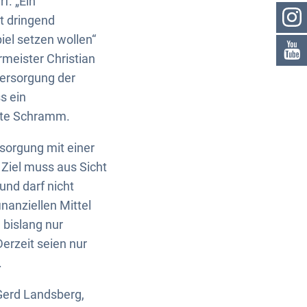
f. „Ein
t dringend
iel setzen wollen“
meister Christian
Versorgung der
s ein
onte Schramm.
sorgung mit einer
 Ziel muss aus Sicht
nd darf nicht
nanziellen Mittel
 bislang nur
erzeit seien nur
.
Gerd Landsberg,