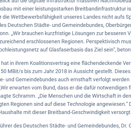
lick auf die digitale Infrastruktur massiven Nachholbedar
bau mit einer leistungsstarken Breitbandinfrastruktur is
ir die Wettbewerbsfähigkeit unseres Landes nicht aufs Sp
 des Deutschen Städte- und Gemeindebundes, Oberbürger
onn. „Wir brauchen kurzfristige Lösungen zur besseren 
nzureichend erschlossenen Regionen. Perspektivisch mus
chleistungsnetz auf Glasfaserbasis das Ziel sein“, bet
hat in ihrem Koalitionsvertrag eine flächendeckende Ver
50 MBit/s bis zum Jahr 2018 in Aussicht gestellt. Dieses
e- und Gemeindebundes auch ernsthaft verfolgt werden u
Wir erwarten vom Bund, dass er die dafür notwendigen fi
“, sagte Schramm. „Die Menschen und die Wirtschaft in den
ten Regionen sind auf diese Technologie angewiesen.“ D
Haushalte mit dieser Breitband-Geschwindigkeit versorgt
ührer des Deutschen Städte- und Gemeindebundes, Dr. 