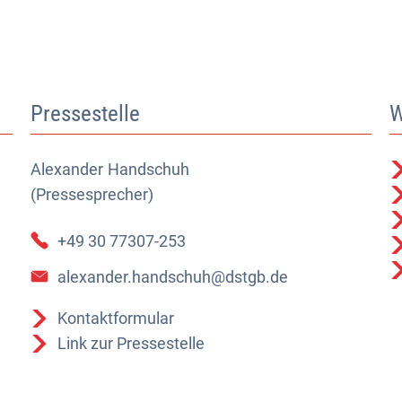
Pressestelle
W
Alexander
Alexander Handschuh (Pressesprecher)
Handschuh
(Pressesprecher)
+49 30 77307-253
alexander.handschuh@dstgb.de
Kontaktformular
Link zur Pressestelle