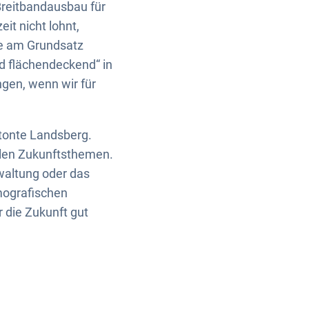
reitbandausbau für
it nicht lohnt,
ese am Grundsatz
nd flächendeckend“ in
gen, wenn wir für
etonte Landsberg.
alen Zukunftsthemen.
waltung oder das
emografischen
 die Zukunft gut