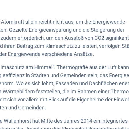
 Atomkraft allein reicht nicht aus, um die Energiewende
en. Gezielte Energieeinsparung und die Steigerung der
d zudem erforderlich, um den Ausstoß von CO2 signifikan
d ihren Beitrag zum Klimaschutz zu leisten, verfolgen 
e der Energiewende verschiedene Ansätze.
„Klimaschutz am Himmel“. Thermografie aus der Luft kann
gieeffizienz in Städten und Gemeinden sein; das Energie
enorm. Wo es sich lohnt, Fassaden und Dachflächen ener
von Wärmebildern feststellen, die im Rahmen einer Thermo
iert sich vor allem mit Blick auf die Eigenheime der Einw
dten und Gemeinden.
 Wallenhorst hat Mitte des Jahres 2014 ein integrierte
stieg in die Umsetzung des Klimaschutzkonzeptes stellt