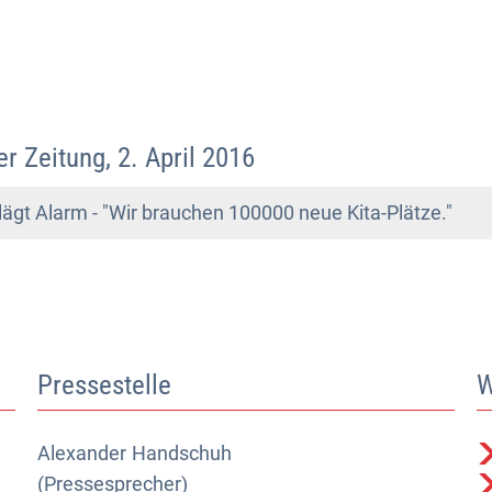
 Zeitung, 2. April 2016
gt Alarm - "Wir brauchen 100000 neue Kita-Plätze."
Pressestelle
W
Alexander
Alexander Handschuh (Pressesprecher)
Handschuh
(Pressesprecher)