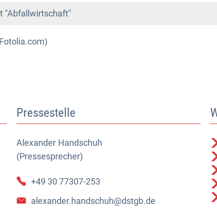
"Abfallwirtschaft"
-Fotolia.com)
Pressestelle
W
Alexander
Alexander Handschuh (Pressesprecher)
Handschuh
(Pressesprecher)
+49 30 77307-253
alexander.handschuh@dstgb.de