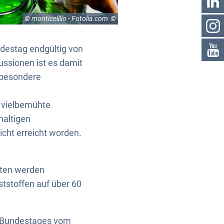
© monticellllo - Fotolia.com
destag endgültig von
ssionen ist es damit
nsbesondere
 vielbemühte
haltigen
icht erreicht worden.
oten werden
ststoffen auf über 60
 Bundestages vom