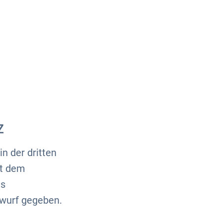
Über uns
Kontakt
z
n der dritten
it dem
es
wurf gegeben.