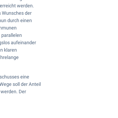
rreicht werden.
s Wunsches der
nun durch einen
Kommunen
 parallelen
slos aufeinander
n klaren
ahrelange
schusses eine
ege soll der Anteil
 werden. Der