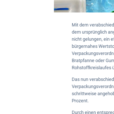
Mit dem verabschied
dem ursprünglich ang
nicht gelungen, ein 
bürgernahes Wertstof
Verpackungsverordnu
Bratpfanne oder Gum
Rohstoffkreislaufes 
Das nun verabschied
Verpackungsverordnu
schrittweise angehob
Prozent.
Durch einen entspr