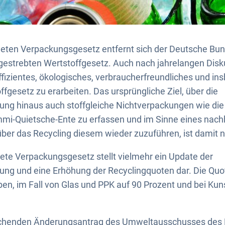
eten Verpackungsgesetz entfernt sich der Deutsche Bun
estrebten Wertstoffgesetz. Auch nach jahrelangen Disku
effizientes, ökologisches, verbraucherfreundliches und i
fgesetz zu erarbeiten. Das ursprüngliche Ziel, über die
ng hinaus auch stoffgleiche Nichtverpackungen wie die
mi-Quietsche-Ente zu erfassen und im Sinne eines nach
über das Recycling diesem wieder zuzuführen, ist damit n
ete Verpackungsgesetz stellt vielmehr ein Update der
ng und eine Erhöhung der Recyclingquoten dar. Die Qu
en, im Fall von Glas und PPK auf 90 Prozent und bei Kun
echenden Änderungsantrag des Umweltausschusses des