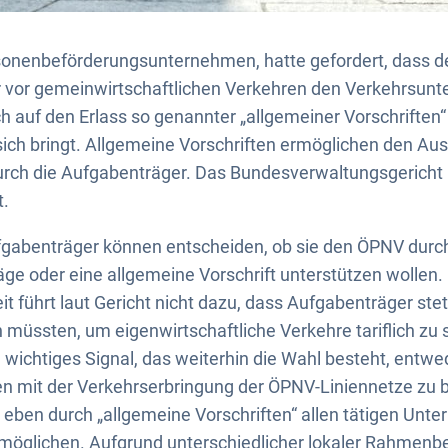
rsonenbeförderungsunternehmen, hatte gefordert, dass d
er vor gemeinwirtschaftlichen Verkehren den Verkehrsu
 auf den Erlass so genannter „allgemeiner Vorschriften“
ich bringt. Allgemeine Vorschriften ermöglichen den Ausg
ch die Aufgabenträger. Das Bundesverwaltungsgericht
t.
abenträger können entscheiden, ob sie den ÖPNV durch
äge oder eine allgemeine Vorschrift unterstützen wollen.
it führt laut Gericht nicht dazu, dass Aufgabenträger ste
 müssten, um eigenwirtschaftliche Verkehre tariflich zu s
 wichtiges Signal, das weiterhin die Wahl besteht, ent
 mit der Verkehrserbringung der ÖPNV-Liniennetze zu b
eben durch „allgemeine Vorschriften“ allen tätigen Unt
rmöglichen. Aufgrund unterschiedlicher lokaler Rahmenb