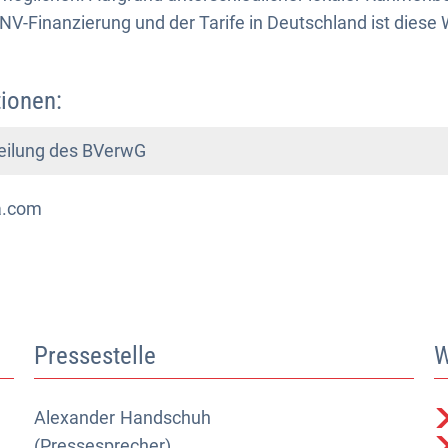
NV-Finanzierung und der Tarife in Deutschland ist diese
ionen:
teilung des BVerwG
ia.com
Pressestelle
W
Alexander
Alexander Handschuh (Pressesprecher)
Handschuh
(Pressesprecher)