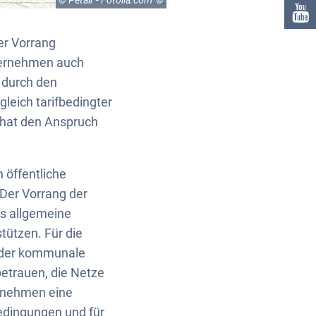
© Petair - Fotolia.com
er Vorrang
nternehmen auch
 durch den
leich tarifbedingter
 hat den Anspruch
 öffentliche
 Der Vorrang der
ts allgemeine
tützen. Für die
weder kommunale
etrauen, die Netze
ernehmen eine
edingungen und für