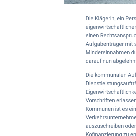
Die Klägerin, ein Pe
eigenwirtschaftlich
einen Rechtsanspruch
Aufgabenträger mit s
Mindereinnahmen dur
darauf nun abgelehn
Die kommunalen Aufg
Dienstleistungsauftr
Eigenwirtschaftlichke
Vorschriften erlassen
Kommunen ist es ein
Verkehrsunternehmen
auszuschreiben oder 
Kofinanzierung zu e