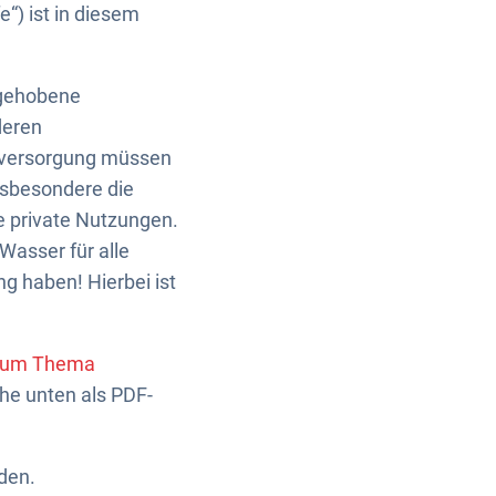
“) ist in diesem
rgehobene
deren
erversorgung müssen
insbesondere die
e private Nutzungen.
Wasser für alle
g haben! Hierbei ist
 zum Thema
e unten als PDF-
den.