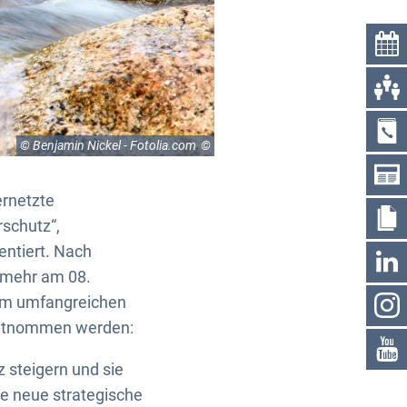
© Benjamin Nickel - Fotolia.com
ernetzte
rschutz“,
entiert. Nach
nmehr am 08.
sem umfangreichen
entnommen werden:
z steigern und sie
e neue strategische