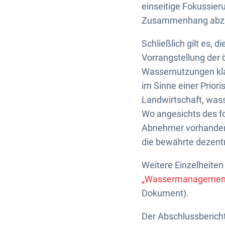
einseitige Fokussier
Zusammenhang abzu
Schließlich gilt es,
Vorrangstellung der 
Wassernutzungen kla
im Sinne einer Prior
Landwirtschaft, wass
Wo angesichts des fo
Abnehmer vorhanden i
die bewährte dezent
Weitere Einzelheite
„Wassermanagement i
Dokument).
Der Abschlussberich