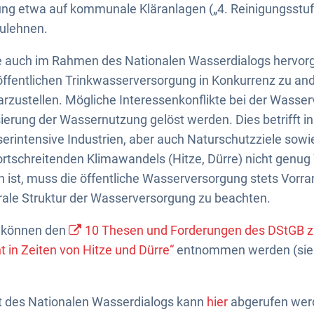
ung etwa auf kommunale Kläranlagen („4. Reinigungsstufe
lehnen.
 die auch im Rahmen des Nationalen Wasserdialogs hervo
öffentlichen Trinkwasserversorgung in Konkurrenz zu an
rzustellen. Mögliche Interessenkonflikte bei der Wass
isierung der Wassernutzung gelöst werden. Dies betrifft 
erintensive Industrien, aber auch Naturschutzziele sowi
rtschreitenden Klimawandels (Hitze, Dürre) nicht genug 
st, muss die öffentliche Wasserversorgung stets Vorran
rale Struktur der Wasserversorgung zu beachten.
n können den
10 Thesen und Forderungen des DStGB
n Zeiten von Hitze und Dürre“
entnommen werden (sieh
t des Nationalen Wasserdialogs kann
hier
abgerufen wer