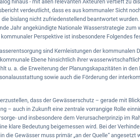
og hinaus - mit allen relevanten Akteuren vertieft zu dis
bericht verdeutlicht, dass es aus kommunaler Sicht noch
, die bislang nicht zufriedenstellend beantwortet wurde
de Jahr angekündigte Nationale Wasserstrategie zum 
 kommunaler Perspektive ist insbesondere Folgendes fes
sserentsorgung sind Kernleistungen der kommunalen D
ie kommunale Ebene hinsichtlich ihrer wasserwirtschaftli
ählt u. a. die Erweiterung der Planungskapazitäten in d
rsonalausstattung sowie auch die Förderung der interk
herzustellen, dass der Gewässerschutz – gerade mit Blick
g – auch in Zukunft eine zentrale vorrangige Rolle einni
rsorge- und insbesondere dem Verursacherprinzip im R
ne klare Bedeutung beigemessen wird. Bei der Verhinde
in die Gewässer muss primär „an der Quelle“ angesetzt 