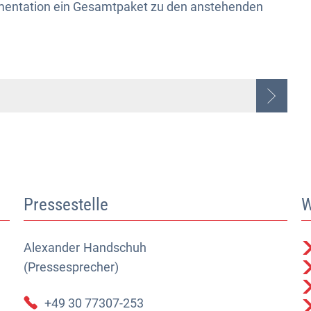
mentation ein Gesamtpaket zu den anstehenden
Pressestelle
W
Alexander
Alexander Handschuh (Pressesprecher)
Handschuh
(Pressesprecher)
+49 30 77307-253