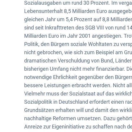
in
Sozialausgaben um rund 30 Prozent. Im verga
Lebensunterhalt 8,5 Milliarden Euro ausgegebe
der
gleichen Jahr um 5,4 Prozent auf 8,8 Milliard
Sozialpolitik
sind seit Inkrafttreten des SGB VIII von rund 1
Milliarden Euro im Jahr 2001 angestiegen. Tro
Politik, den Bürgern soziale Wohltaten zu v
nicht gebrochen, wie sich zum Beispiel am Gr
dramatischen Verschuldung von Bund, Länder 
bisherigen Umfang nicht mehr finanzierbar. Di
notwendige Ehrlichkeit gegenüber den Bürger
bessere Leistungen erbracht werden. Nicht all
Vielmehr muss der Sozialstaat auf das wirkli
Sozialpolitik in Deutschland erfordert einen r
Grundsätzen erhalten will und damit den wirklic
nachhaltige Reformen umsetzen. Dazu gehört d
Anreize zur Eigeninitiative zu schaffen nach 