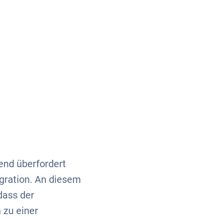
Über uns
Kontakt
end überfordert
egration. An diesem
dass der
 zu einer