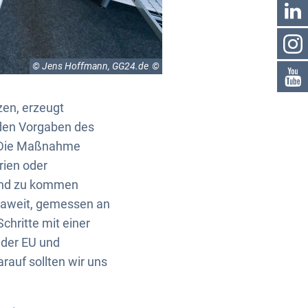
© Jens Hoffmann, GG24.de
zen, erzeugt
 den Vorgaben des
. Die Maßnahme
rien oder
land zu kommen
opaweit, gemessen an
Schritte mit einer
 der EU und
auf sollten wir uns