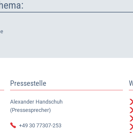
hema:
ge
Pressestelle
W
Alexander
Alexander Handschuh (Pressesprecher)
Handschuh
(Pressesprecher)
+49 30 77307-253