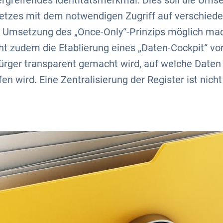
bergreifendes Identitätsmerkmal. Dies soll die Ums
tzes mit dem notwendigen Zugriff auf verschiede
ie Umsetzung des „Once-Only“-Prinzips möglich ma
t zudem die Etablierung eines „Daten-Cockpit“ vor,
ürger transparent gemacht wird, auf welche Daten
en wird. Eine Zentralisierung der Register ist nich