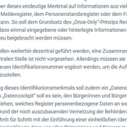
er dieses eindeutige Merkmal auf Informationen aus vie
 Melderegister, dem Personenstandsregister oder dem Fa
kann. So soll dem Grundsatz des „Once-Only“-Prinzips R
 dass einmal eingegebene oder hinterlegte Information
neu beigebracht werden müssen.
sollen weiterhin dezentral geführt werden, eine Zusamme
ntralen Stelle ist nicht vorgesehen. Allerdings müssen si
neuen Identifikationsnummer ergänzt werden, um die Auff
zustellen.
g dieses Identifikationsmerkmals soll zudem ein „Datenc
„Datencockpit“ soll es sein, den Bürgerinnen und Bürger
lziehen, welches Register personenbezogene Daten an w
grund der noch auszubauenden Vernetzung der Behörden s
itt für Schritt mit der Einführung einer einheitlichen I