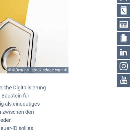
© ©Destina - stock.adobe.com
iche Digitalisierung
 Baustein für
ig als eindeutiges
n zwischen den
ieder
uer-ID soll es