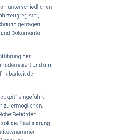
len unterschiedlichen
hrzeugregister,
echnung getragen
en und Dokumente
nführung der
e modernisiert und um
indbarkeit der
ockpit“ eingeführt
n zu ermöglichen,
elche Behörden
oll die Realisierung
dentitätsnummer