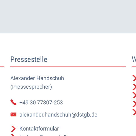
Pressestelle
W
Alexander
Alexander Handschuh (Pressesprecher)
Handschuh
(Pressesprecher)
+49 30 77307-253
alexander.handschuh@dstgb.de
Kontaktformular