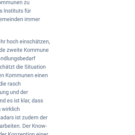
 Kommunen zu
 Instituts für
d Gemeinden immer
hr hoch einschätzen,
 jede zweite Kommune
andlungsbedarf
hätzt die Situation
agten Kommunen einen
die rasch
rung und der
 es ist klar, dass
 wirklich
Radars ist zudem der
arbeiten. Der Know-
 der Konzeption einer