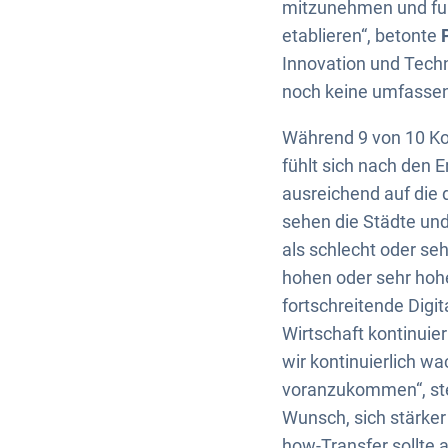
mitzunehmen und fun
etablieren“, betonte
Innovation und Techn
noch keine umfassen
Während 9 von 10 Ko
fühlt sich nach den
ausreichend auf die
sehen die Städte und
als schlecht oder se
hohen oder sehr hohe
fortschreitende Digi
Wirtschaft kontinuie
wir kontinuierlich w
voranzukommen“, ste
Wunsch, sich stärke
how-Transfer sollte a