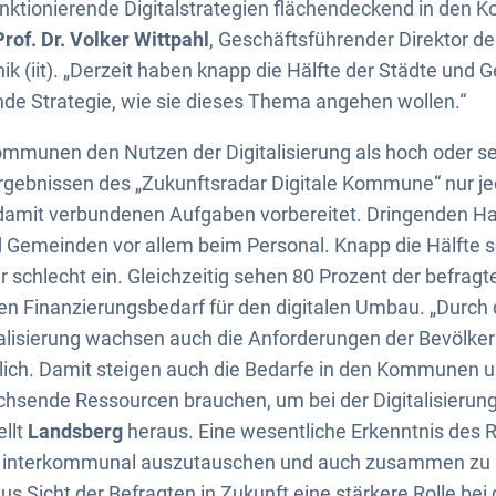
ktionierende Digitalstrategien flächendeckend in den
Prof. Dr. Volker Wittpahl
, Geschäftsführender Direktor des
ik (iit). „Derzeit haben knapp die Hälfte der Städte un
de Strategie, wie sie dieses Thema angehen wollen.“
mmunen den Nutzen der Digitalisierung als hoch oder se
 Ergebnissen des „Zukunftsradar Digitale Kommune“ nur
 damit verbundenen Aufgaben vorbereitet. Dringenden H
 Gemeinden vor allem beim Personal. Knapp die Hälfte sc
hr schlecht ein. Gleichzeitig sehen 80 Prozent der befr
n Finanzierungsbedarf für den digitalen Umbau. „Durch 
talisierung wachsen auch die Anforderungen der Bevölke
rlich. Damit steigen auch die Bedarfe in den Kommunen und
achsende Ressourcen brauchen, um bei der Digitalisierung
llt
Landsberg
heraus. Eine wesentliche Erkenntnis des 
r interkommunal auszutauschen und auch zusammen zu 
us Sicht der Befragten in Zukunft eine stärkere Rolle bei