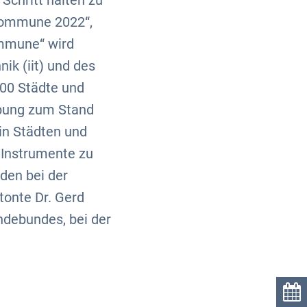
Schritt halten zu
 Kommune 2022“,
ommune“ wird
ik (iit) und des
900 Städte und
ebung zum Stand
 in Städten und
 Instrumente zu
rden bei der
tonte Dr. Gerd
debundes, bei der