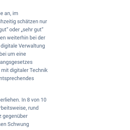
e an, im
chzeitig schätzen nur
ut“ oder „sehr gut“
n weiterhin bei der
 digitale Verwaltung
abei um eine
ugangsgesetzes
mit digitaler Technik
 entsprechendes
rliehen. In 8 von 10
rbeitsweise, rund
nz gegenüber
iesen Schwung