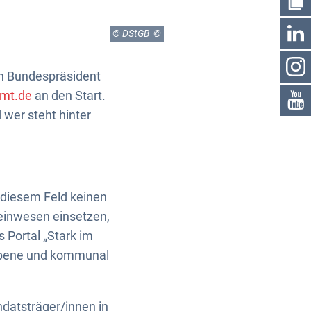
© DStGB
rn Bundespräsident
mt.de
an den Start.
 wer steht hinter
 diesem Feld keinen
meinwesen einsetzen,
 Portal „Stark im
r Ebene und kommunal
datsträger/innen in