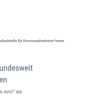
Über uns
Kontakt
Anlaufstelle für Kommunalvertreter*innen
bundesweit
nen
m Amt“ als