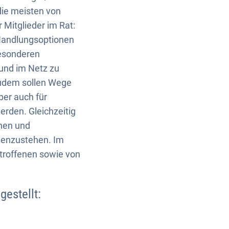
die meisten von
 Mitglieder im Rat:
 Handlungsoptionen
besonderen
und im Netz zu
 Zudem sollen Wege
er auch für
rden. Gleichzeitig
nnen und
mmenzustehen. Im
troffenen sowie von
gestellt: