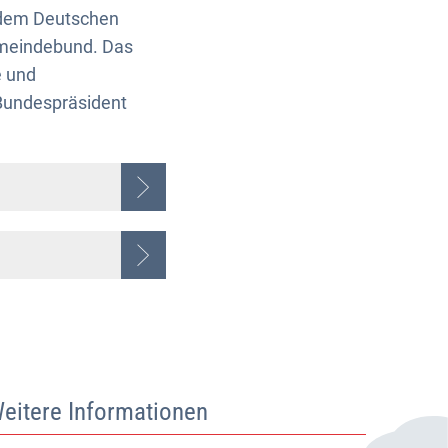
t dem Deutschen
emeindebund. Das
e und
 Bundespräsident
eitere Informationen