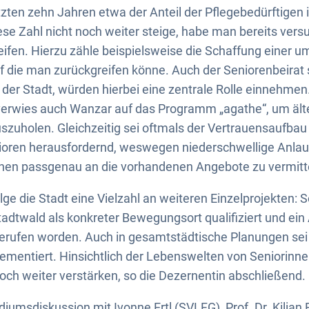
etzten zehn Jahren etwa der Anteil der Pflegebedürftigen 
ese Zahl nicht noch weiter steige, habe man bereits ver
fen. Hierzu zähle beispielsweise die Schaffung einer u
f die man zurückgreifen könne. Auch der Seniorenbeirat
der Stadt, würden hierbei eine zentrale Rolle einnehmen
verwies auch Wanzar auf das Programm „agathe“, um äl
szuholen. Gleichzeitig sei oftmals der Vertrauensaufba
ioren herausfordernd, weswegen niederschwellige Anlau
hen passgenau an die vorhandenen Angebote zu vermitt
ge die Stadt eine Vielzahl an weiteren Einzelprojekten: S
tadtwald als konkreter Bewegungsort qualifiziert und ein
erufen worden. Auch in gesamtstädtische Planungen sei 
plementiert. Hinsichtlich der Lebenswelten von Seniorinn
och weiter verstärken, so die Dezernentin abschließend.
iumsdiskussion mit Ivonne Ertl (SVLFG), Prof. Dr. Kilian