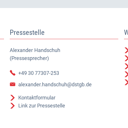
Pressestelle
W
Alexander
Alexander Handschuh (Pressesprecher)
Handschuh
(Pressesprecher)
+49 30 77307-253
alexander.handschuh@dstgb.de
Kontaktformular
Link zur Pressestelle