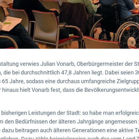
taltung verwies Julian Vonarb, Oberbürgermeister der St
a, die bei durchschnittlich 47,8 Jahren liegt. Dabei seien 
ls 65 Jahre, sodass eine durchaus umfangreiche Zielgrupp
r hinaus hielt Vonarb fest, dass die Bevölkerungsentwickl
e bisherigen Leistungen der Stadt: so habe man erfolgrei
um den Bedürfnissen der älteren Jahrgänge angemessen 
 dazu beitragen auch älteren Generationen eine aktive Te
glichen. Dazu zähle beispielsweise auch das vom Land Th