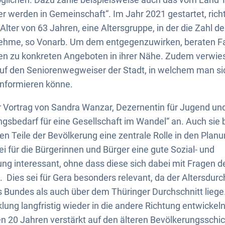
er werden in Gemeinschaft“. Im Jahr 2021 gestartet, richt
ter von 63 Jahren, eine Altersgruppe, in der die Zahl de
nehme, so Vonarb. Um dem entgegenzuwirken, beraten Fa
n zu konkreten Angeboten in ihrer Nähe. Zudem verwies
uf den Seniorenwegweiser der Stadt, in welchem man sic
informieren könne.
 Vortrag von Sandra Wanzar, Dezernentin für Jugend und
sbedarf für eine Gesellschaft im Wandel“ an. Auch sie b
ren Teile der Bevölkerung eine zentrale Rolle in den Plan
ei für die Bürgerinnen und Bürger eine gute Sozial- und
g interessant, ohne dass diese sich dabei mit Fragen d
. Dies sei für Gera besonders relevant, da der Altersdurc
 Bundes als auch über dem Thüringer Durchschnitt liege
ung langfristig wieder in die andere Richtung entwickel
n 20 Jahren verstärkt auf den älteren Bevölkerungsschic