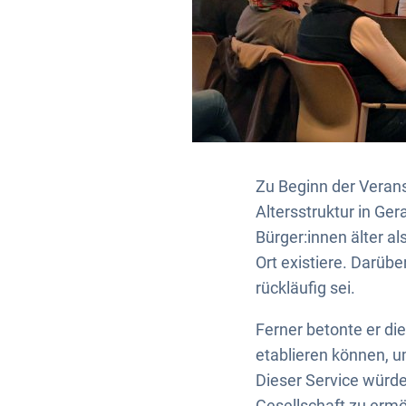
Zu Beginn der Verans
Altersstruktur in Ger
Bürger:innen älter a
Ort existiere. Darübe
rückläufig sei.
Ferner betonte er di
etablieren können, 
Dieser Service würde
Gesellschaft zu ermö