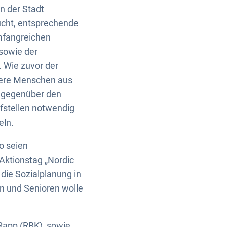
in der Stadt
sucht, entsprechende
mfangreichen
 sowie der
. Wie zuvor der
tere Menschen aus
u gegenüber den
fstellen notwendig
eln.
o seien
 Aktionstag „Nordic
die Sozialplanung in
en und Senioren wolle
 Rapp (RBK), sowie