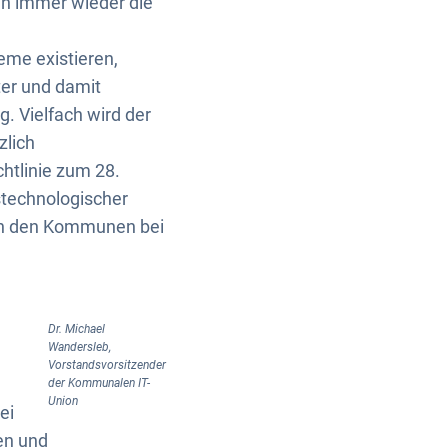
n immer wieder die
eme existieren,
nter und damit
 Vielfach wird der
zlich
chtlinie zum 28.
technologischer
t in den Kommunen bei
Dr. Michael
Wandersleb,
Vorstandsvorsitzender
der Kommunalen IT-
Union
ei
en und