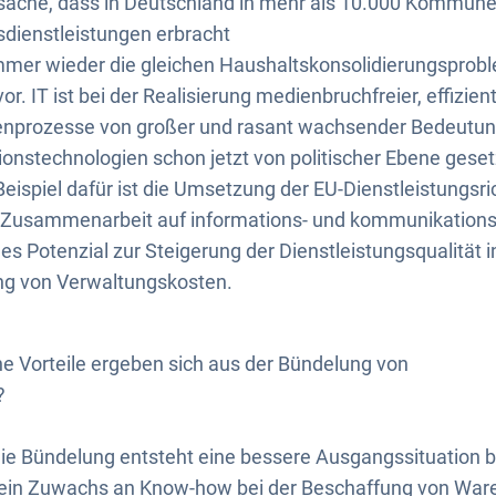
sache, dass in Deutschland in mehr als 10.000 Kommune
sdienstleistungen erbracht
mmer wieder die gleichen Haushaltskonsolidierungsprobl
vor. IT ist bei der Realisierung medienbruchfreier, effizie
nprozesse von großer und rasant wachsender Bedeutung.
ionstechnologien schon jetzt von politischer Ebene geset
eispiel dafür ist die Umsetzung der EU-Dienstleistungsri
Zusammenarbeit auf informations- und kommunikations
hes Potenzial zur Steigerung der Dienstleistungsqualitä
ung von Verwaltungskosten.
e Vorteile ergeben sich aus der Bündelung von
?
ie Bündelung entsteht eine bessere Ausgangssituation b
, ein Zuwachs an Know-how bei der Beschaffung von War