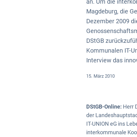
an. Um die interk
Magdeburg, die Ge
Dezember 2009 die
Genossenschaftsmo
DStGB zurückzufüh
Kommunalen IT-Uni
Interview das innov
15. März 2010
DStGB-Online:
Herr 
der Landeshauptsta
IT-UNION eG ins Lebe
interkommunale Koope