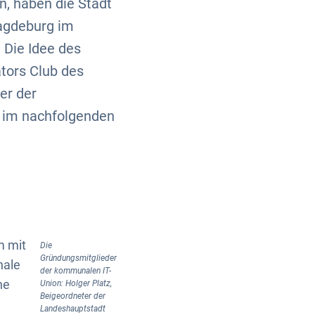
, haben die Stadt
Magdeburg im
Die Idee des
tors Club des
er der
 im nachfolgenden
m mit
Die
Gründungsmitglieder
nale
der kommunalen IT-
ne
Union: Holger Platz,
Beigeordneter der
Landeshauptstadt