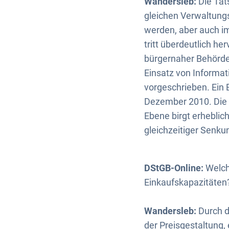
Wandersleb:
Die Tat
gleichen Verwaltung
werden, aber auch i
tritt überdeutlich her
bürgernaher Behörde
Einsatz von Informat
vorgeschrieben. Ein B
Dezember 2010. Die 
Ebene birgt erheblic
gleichzeitiger Senk
DStGB-Online:
Welch
Einkaufskapazitäten
Wandersleb:
Durch d
der Preisgestaltung