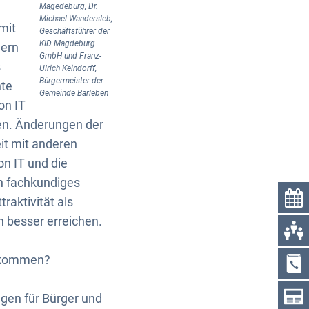
Magedeburg, Dr.
Michael Wandersleb,
mit
Geschäftsführer der
KID Magdeburg
dern
GmbH und Franz-
s
Ulrich Keindorff,
Bürgermeister der
nte
Gemeinde Barleben
on IT
ren. Änderungen der
t mit anderen
n IT und die
h fachkundiges
raktivität als
 besser erreichen.
ekommen?
gen für Bürger und