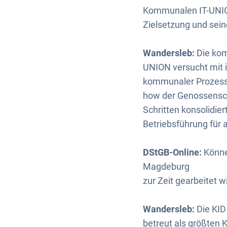
Kommunalen IT-UNION
Zielsetzung und sei
Wandersleb:
Die kom
UNION versucht mit i
kommunaler Prozess
how der Genossensch
Schritten konsolidie
Betriebsführung für 
DStGB-Online:
Könne
Magdeburg
zur Zeit gearbeitet w
Wandersleb:
Die KID
betreut als größten