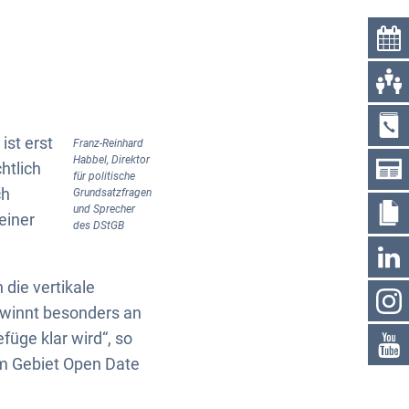
ist erst
Franz-Reinhard
Habbel, Direktor
htlich
für politische
ch
Grundsatzfragen
und Sprecher
einer
des DStGB
 die vertikale
gewinnt besonders an
üge klar wird“, so
em Gebiet Open Date