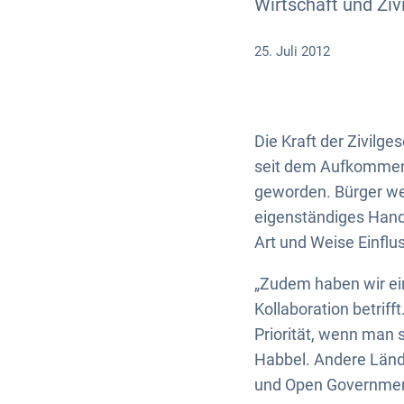
Wirtschaft und Ziv
25. Juli 2012
Die Kraft der Zivilge
seit dem Aufkommen 
geworden. Bürger we
eigenständiges Hande
Art und Weise Einfl
„Zudem haben wir ein
Kollaboration betrif
Priorität, wenn man 
Habbel. Andere Länd
und Open Government 