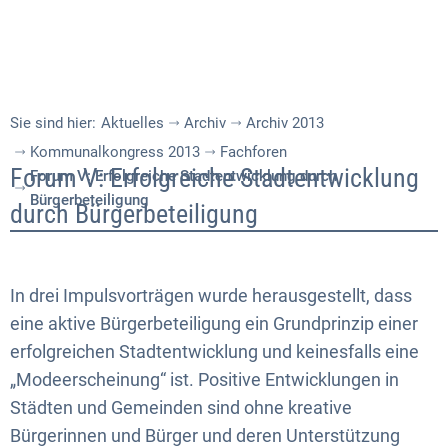
Sie sind hier:
Aktuelles
Archiv
Archiv 2013
Kommunalkongress 2013
Fachforen
Forum
Forum V: Erfolgreiche Stadtentwicklung
Forum V: Erfolgreiche Stadtentwicklung durch
Bürgerbeteiligung
V:
durch Bürgerbeteiligung
Erfolgreiche
Stadtentwicklung
In drei Impulsvorträgen wurde herausgestellt, dass
durch
eine aktive Bürgerbeteiligung ein Grundprinzip einer
erfolgreichen Stadtentwicklung und keinesfalls eine
Bürgerbeteiligung
„Modeerscheinung“ ist. Positive Entwicklungen in
Städten und Gemeinden sind ohne kreative
Bürgerinnen und Bürger und deren Unterstützung