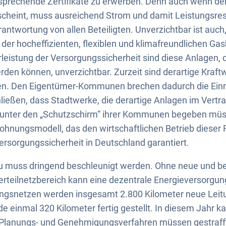
tsprechende Zertifikate zu erwerben. Denn auch wenn de
 scheint, muss ausreichend Strom und damit Leistungsre
erantwortung von allen Beteiligten. Unverzichtbar ist auch,
b der hocheffizienten, flexiblen und klimafreundlichen Ga
rleistung der Versorgungssicherheit sind diese Anlagen, d
den können, unverzichtbar. Zurzeit sind derartige Kraft
ben. Den Eigentümer-Kommunen brechen dadurch die Ein
ließen, dass Stadtwerke, die derartige Anlagen im Vertrau
ch unter den „Schutzschirm“ ihrer Kommunen begeben mü
lohnungsmodell, das den wirtschaftlichen Betrieb dieser
Versorgungssicherheit in Deutschland garantiert.
 muss dringend beschleunigt werden. Ohne neue und b
rteilnetzbereich kann eine dezentrale Energieversorgung
gsnetzen werden insgesamt 2.800 Kilometer neue Leitu
e einmal 320 Kilometer fertig gestellt. In diesem Jahr k
e Planungs- und Genehmigungsverfahren müssen gestraff