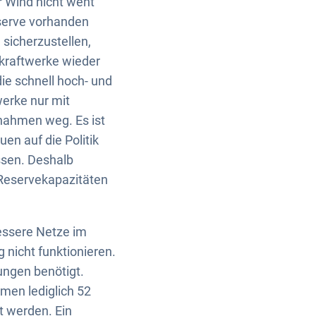
r Wind nicht weht
serve vorhanden
 sicherzustellen,
skraftwerke wieder
ie schnell hoch- und
werke nur mit
nahmen weg. Es ist
en auf die Politik
ssen. Deshalb
 Reservekapazitäten
essere Netze im
 nicht funktionieren.
ngen benötigt.
amen lediglich 52
t werden. Ein