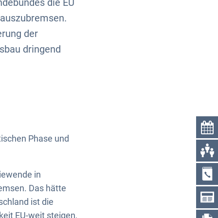
ndebundes die EU
d auszubremsen.
erung der
usbau dringend
itischen Phase und
giewende in
remsen. Das hätte
chland ist die
keit EU-weit steigen,