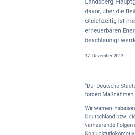
Landsberg, Hauptg
davor, über die Be
Gleichzeitig ist m
erneuerbaren Ener
beschleunigt werd
17. Dezember 2013
"Der Deutsche Städt
fordert Maßnahmen, 
Wir warnen insbesond
Deutschland bzw. di
verheerende Folgen n
Konjunkturlokomotive 