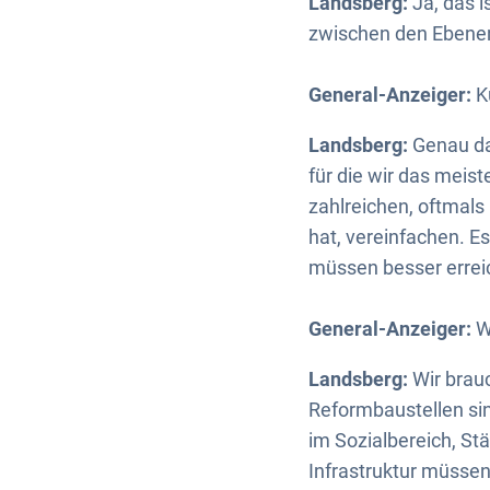
Landsberg:
Ja, das 
zwischen den Ebenen i
General-Anzeiger:
K
Landsberg:
Genau da
für die wir das meis
zahlreichen, oftmals
hat, vereinfachen. E
müssen besser erreic
General-Anzeiger:
W
Landsberg:
Wir brauc
Reformbaustellen si
im Sozialbereich, St
Infrastruktur müssen