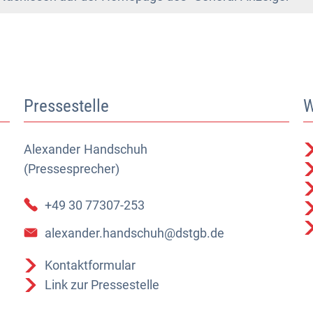
Pressestelle
W
Alexander
Alexander Handschuh (Pressesprecher)
Handschuh
(Pressesprecher)
+49 30 77307-253
alexander.handschuh@dstgb.de
Kontaktformular
Link zur Pressestelle