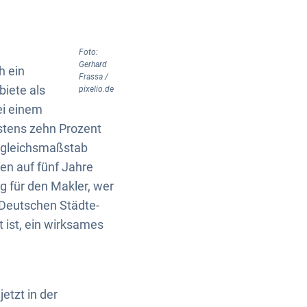
Foto:
Gerhard
h ein
Frassa /
biete als
pixelio.de
ei einem
stens zehn Prozent
ergleichsmaßstab
en auf fünf Jahre
g für den Makler, wer
s Deutschen Städte-
 ist, ein wirksames
etzt in der