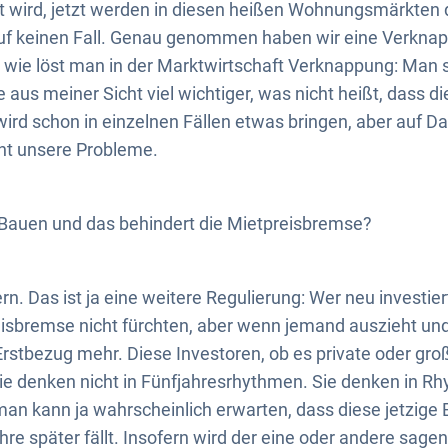
ugt wird, jetzt werden in diesen heißen Wohnungsmärkte
ich auf keinen Fall. Genau genommen haben wir eine Verkn
ie löst man in der Marktwirtschaft Verknappung: Man 
us meiner Sicht viel wichtiger, was nicht heißt, dass d
 wird schon in einzelnen Fällen etwas bringen, aber auf Da
ht unsere Probleme.
 Bauen und das behindert die Mietpreisbremse?
rn. Das ist ja eine weitere Regulierung: Wer neu investie
isbremse nicht fürchten, aber wenn jemand auszieht und
 Erstbezug mehr. Diese Investoren, ob es private oder gro
ie denken nicht in Fünfjahresrhythmen. Sie denken in R
an kann ja wahrscheinlich erwarten, dass diese jetzige 
re später fällt. Insofern wird der eine oder andere sagen