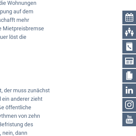
n die Wohnungen
appung auf dem
schafft mehr
ie Mietpreisbremse
uer löst die
rt, der muss zunächst
 ein anderer zieht
ße öffentliche
hythmen von zehn
Befristung des
, nein, dann