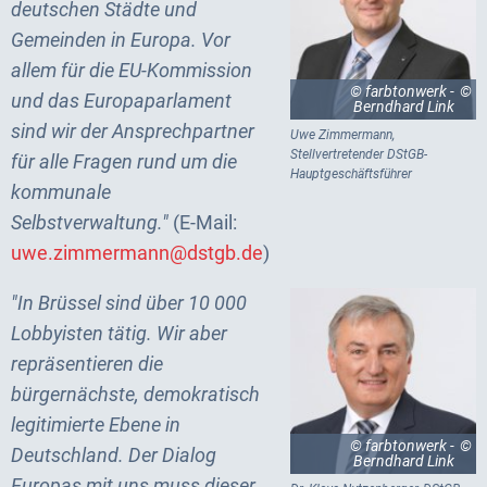
deutschen Städte und
Gemeinden in Europa. Vor
allem für die EU-Kommission
© farbtonwerk -
und das Europaparlament
Berndhard Link
sind wir der Ansprechpartner
Uwe Zimmermann,
Stellvertretender DStGB-
für alle Fragen rund um die
Hauptgeschäftsführer
kommunale
Selbstverwaltung."
(E-Mail:
uwe.zimmermann@dstgb.de
)
"In Brüssel sind über 10 000
Lobbyisten tätig. Wir aber
repräsentieren die
bürgernächste, demokratisch
legitimierte Ebene in
© farbtonwerk -
Deutschland. Der Dialog
Berndhard Link
Europas mit uns muss dieser