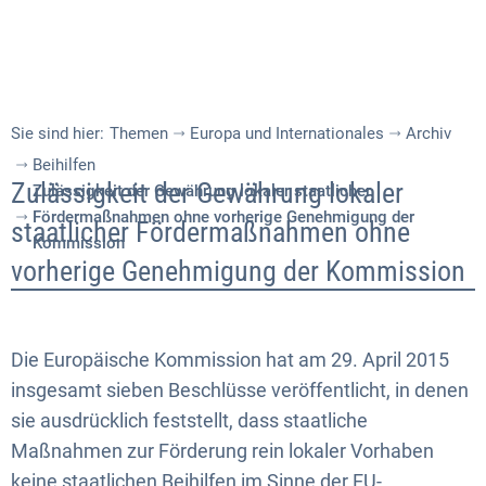
Sie sind hier:
Themen
Europa und Internationales
Archiv
Beihilfen
Zulässigkeit
Zulässigkeit der Gewährung lokaler
Zulässigkeit der Gewährung lokaler staatlicher
Fördermaßnahmen ohne vorherige Genehmigung der
der
staatlicher Fördermaßnahmen ohne
Kommission
Gewährung
vorherige Genehmigung der Kommission
lokaler
staatlicher
Die Europäische Kommission hat am 29. April 2015
Fördermaßnahmen
insgesamt sieben Beschlüsse veröffentlicht, in denen
sie ausdrücklich feststellt, dass staatliche
ohne
Maßnahmen zur Förderung rein lokaler Vorhaben
vorherige
keine staatlichen Beihilfen im Sinne der EU-