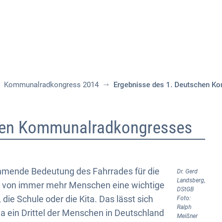
Aktuelles
Themen
Publikationen
Kommunalradkongress 2014
Ergebnisse des 1. Deutschen K
chen Kommunalradkongresses
nehmende Bedeutung des Fahrrades für die
Dr. Gerd
Landsberg,
ag von immer mehr Menschen eine wichtige
DStGB
, die Schule oder die Kita. Das lässt sich
Foto:
Ralph
 ein Drittel der Menschen in Deutschland
Meißner