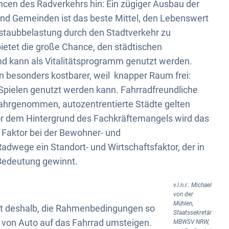
cen des Radverkehrs hin: Ein zügiger Ausbau der
 und Gemeinden ist das beste Mittel, den Lebenswert
nstaubbelastung durch den Stadtverkehr zu
bietet die große Chance, den städtischen
d kann als Vitalitätsprogramm genutzt werden.
n besonders kostbarer, weil knapper Raum frei:
Spielen genutzt werden kann. Fahrradfreundliche
ahrgenommen, autozentrentierte Städte gelten
vor dem Hintergrund des Fachkräftemangels wird das
Faktor bei der Bewohner- und
dwege ein Standort- und Wirtschaftsfaktor, der in
Bedeutung gewinnt.
v.l.n.r.: Michael
von der
Mühlen,
 ist deshalb, die Rahmenbedingungen so
Staatssekretär
 von Auto auf das Fahrrad umsteigen.
MBWSV NRW,