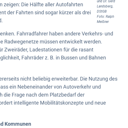
und Dr. Gerd
n zeigen: Die Hälfte aller Autofahrten
Landsberg,
ent der Fahrten sind sogar kürzer als drei
DStGB
Foto: Ralph
d.
Meißner
denken. Fahrradfahrer haben andere Verkehrs- und
ene Radwegenetze müssen entwickelt werden.
ür Zweiräder, Ladestationen für die rasant
lichkeit, Fahrräder z. B. in Bussen und Bahnen
erseits nicht beliebig erweiterbar. Die Nutzung des
dass ein Nebeneinander von Autoverkehr und
uch die Frage nach dem Platzbedarf der
ordert intelligente Mobilitätskonzepte und neue
 und Kommunen