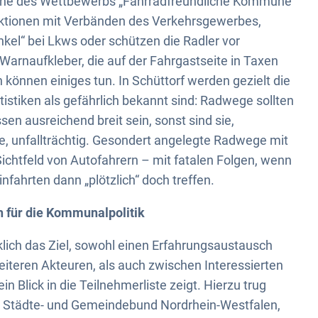
une des Wettbewerbs „Fahrradfreundliche Kommune
 Aktionen mit Verbänden des Verkehrsgewerbes,
kel“ bei Lkws oder schützen die Radler vor
Warnaufkleber, die auf der Fahrgastseite in Taxen
önnen einiges tun. In Schüttorf werden gezielt die
tistiken als gefährlich bekannt sind: Radwege sollten
sen ausreichend breit sein, sonst sind sie,
 unfallträchtig. Gesondert angelegte Radwege mit
chtfeld von Autofahrern – mit fatalen Folgen, wenn
fahrten dann „plötzlich“ doch treffen.
für die Kommunalpolitik
ich das Ziel, sowohl einen Erfahrungsaustausch
teren Akteuren, als auch zwischen Interessierten
in Blick in die Teilnehmerliste zeigt. Hierzu trug
m Städte- und Gemeindebund Nordrhein-Westfalen,