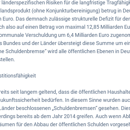
 länderspezifischen Risiken für die langfristige Tragfähi
landsprodukt (ohne Konjunkturbereinigung) betrug in De
n Euro. Das demnach zulässige strukturelle Defizit für d
ch also auf einen Betrag von maximal 12,85 Milliarden Eu
e kommunale Verschuldung um 6,4 Milliarden Euro zugeno
 Bundes und der Länder übersteigt diese Summe um ein
che Schuldenbremse“ wird alle öffentlichen Ebenen in De
tellen.
titionsfähigkeit
its seit langem geltend, dass die öffentlichen Haushalt
ukunftssicherheit bedürfen. In diesem Sinne wurden auc
Länder beschlossenen „Schuldenbremsen“ gesehen. Dies
lerdings bereits ab dem Jahr 2014 greifen. Auch wenn A
umen für den Abbau der öffentlichen Schulden vorgesehe