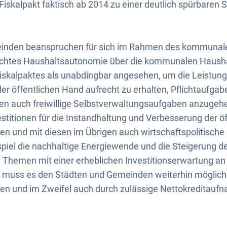
Fiskalpakt faktisch ab 2014 zu einer deutlich spürbare
einden beanspruchen für sich im Rahmen des kommunal
chtes Haushaltsautonomie über die kommunalen Haushal
skalpaktes als unabdingbar angesehen, um die Leistung
er öffentlichen Hand aufrecht zu erhalten, Pflichtaufg
gen auch freiwillige Selbstverwaltungsaufgaben anzugehen
estitionen für die Instandhaltung und Verbesserung der ö
igen und mit diesen im Übrigen auch wirtschaftspolitisch
spiel die nachhaltige Energiewende und die Steigerung de
 Themen mit einer erheblichen Investitionserwartung an
muss es den Städten und Gemeinden weiterhin möglich 
igen und im Zweifel auch durch zulässige Nettokreditauf