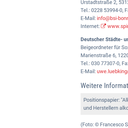
Urstadtstraße 2, 53
Tel.: 0228 53994-0, 
E-Mail:
info@bsi-bon
Internet:
www.spir
Deutscher Städte- u
Beigeordneter für S
Marienstraße 6, 1220
Tel.: 030 77307-0, F
E-Mail:
uwe.luebkin
Weitere Informa
Positionspapier: "
und Herstellern al
(Foto: © Francesco S