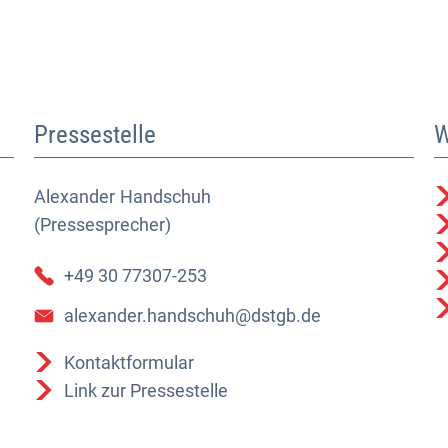
Pressestelle
W
Alexander
Alexander Handschuh (Pressesprecher)
Handschuh
(Pressesprecher)
+49 30 77307-253
alexander.handschuh@dstgb.de
Kontaktformular
Link zur Pressestelle