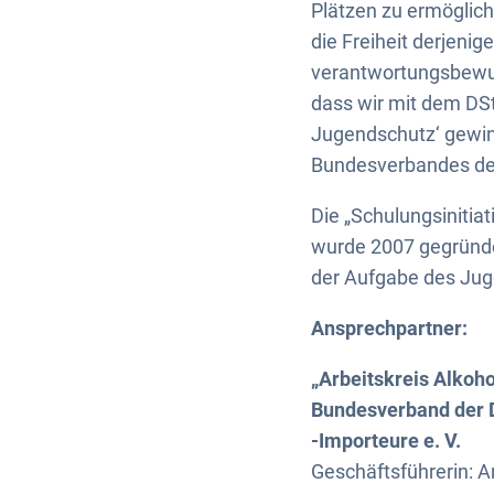
Plätzen zu ermöglich
die Freiheit derjeni
verantwortungsbewus
dass wir mit dem DSt
Jugendschutz‘ gewinn
Bundesverbandes der 
Die „Schulungsinitia
wurde 2007 gegründet
der Aufgabe des Juge
Ansprechpartner:
„Arbeitskreis Alkoh
Bundesverband der D
-Importeure e. V.
Geschäftsführerin: A