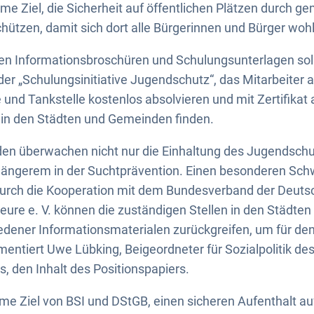
 Ziel, die Sicherheit auf öffentlichen Plätzen durch 
ützen, damit sich dort alle Bürgerinnen und Bürger woh
en Informationsbroschüren und Schulungsunterlagen sol
er „Schulungsinitiative Jugendschutz“, das Mitarbeiter 
und Tankstelle kostenlos absolvieren und mit Zertifikat
 in den Städten und Gemeinden finden.
en überwachen nicht nur die Einhaltung des Jugendschu
 längerem in der Suchtprävention. Einen besonderen Schw
Durch die Kooperation mit dem Bundesverband der Deutsc
teure e. V. können die zuständigen Stellen in den Städt
iedener Informationsmaterialen zurückgreifen, um für d
mmentiert Uwe Lübking, Beigeordneter für Sozialpolitik d
 den Inhalt des Positionspapiers.
me Ziel von BSI und DStGB, einen sicheren Aufenthalt auf