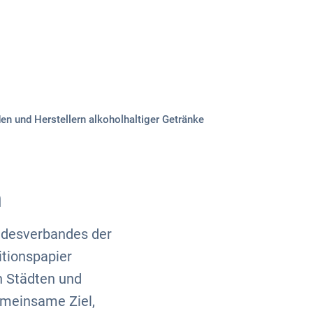
Über uns
Kontakt
n und Herstellern alkoholhaltiger Getränke
n
ndesverbandes der
itionspapier
n Städten und
emeinsame Ziel,