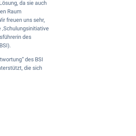
 Lösung, da sie auch
chen Raum
r freuen uns sehr,
‚Schulungsinitiative
sführerin des
BSI).
ntwortung“ des BSI
erstützt, die sich