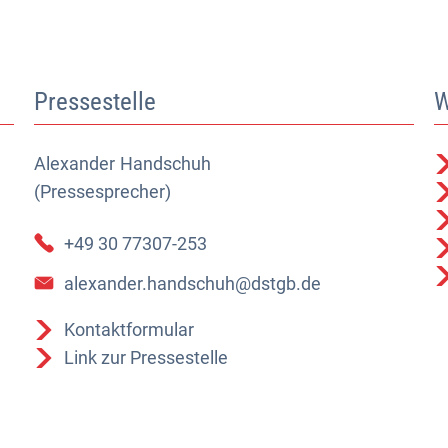
Pressestelle
W
Alexander
Alexander Handschuh (Pressesprecher)
Handschuh
(Pressesprecher)
+49 30 77307-253
alexander.handschuh@dstgb.de
Kontaktformular
Link zur Pressestelle