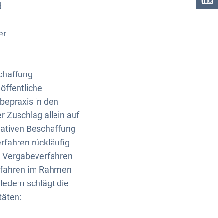
d
er
schaffung
öffentliche
bepraxis in den
 Zuschlag allein auf
ovativen Beschaffung
rfahren rückläufig.
on Vergabeverfahren
rfahren im Rahmen
ledem schlägt die
täten: