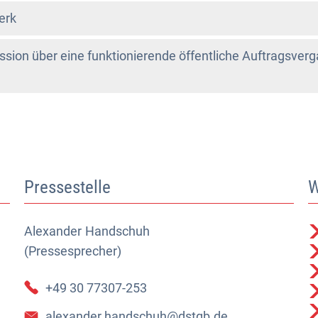
erk
ssion über eine funktionierende öffentliche Auftragsverg
Pressestelle
W
Alexander
Alexander Handschuh (Pressesprecher)
Handschuh
(Pressesprecher)
+49 30 77307-253
alexander.handschuh@dstgb.de