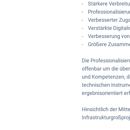
- Stärkere Verbreit
- Professionalisier
- Verbesserter Zug
- Verstärkte Digital
- Verbesserung von 
- Größere Zusammen
Die Professionalisie
offenbar um die übe
und Kompetenzen, die
technischen Instrume
ergebnisorientiert er
Hinsichtlich der Mitt
Infrastrukturgroßproj