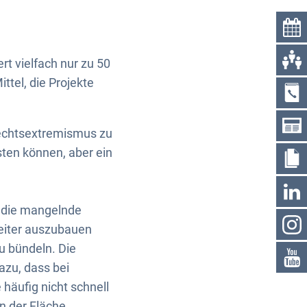
rt vielfach nur zu 50
tel, die Projekte
Rechtsextremismus zu
sten können, aber ein
h die mangelnde
weiter auszubauen
u bündeln. Die
azu, dass bei
äufig nicht schnell
n der Fläche.