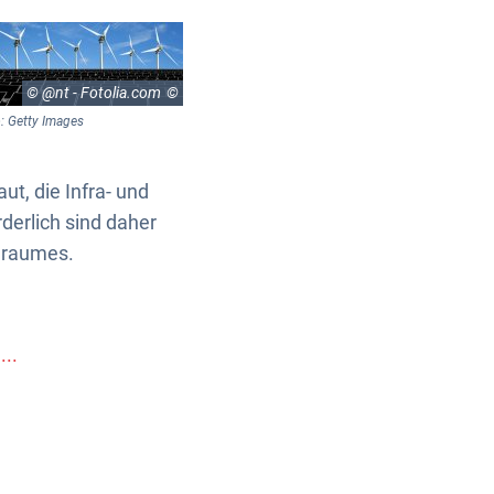
© @nt - Fotolia.com
: Getty Images
t, die Infra- und
derlich sind daher
lraumes.
..