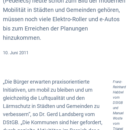
(Pedelecs) heute schon zum Bild der modernen
Mobilität in Städten und Gemeinden gehören,
müssen noch viele Elektro-Roller und e-Autos
bis zum Erreichen der Planungen
hinzukommen.
10. Juni 2011
„Die Bürger erwarten praxisorientierte
Franz-
Reinhard
Initiativen, um mobil zu bleiben und um
Habbel
gleichzeitig die Luftqualität und den
vom
DStGB
Lärmschutz in Städten und Gemeinden zu
und
verbessern“, so Dr. Gerd Landsberg vom
Manuel
Woste
DStGB. „Die Kommunen sind hier gefordert,
vom
Trianel